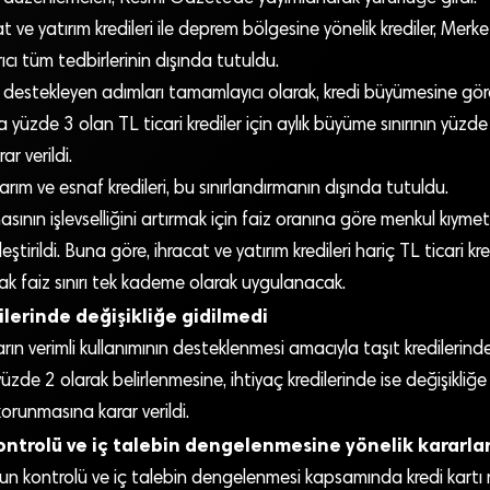
t ve yatırım kredileri ile deprem bölgesine yönelik krediler, Merk
ırıcı tüm tedbirlerinin dışında tutuldu.
i destekleyen adımları tamamlayıcı olarak, kredi büyümesine gö
 yüzde 3 olan TL ticari krediler için aylık büyüme sınırının yüzde
ar verildi.
tarım ve esnaf kredileri, bu sınırlandırmanın dışında tutuldu.
ının işlevselliğini artırmak için faiz oranına göre menkul kıymet 
tirildi. Buna göre, ihracat ve yatırım kredileri hariç TL ticari kre
ak faiz sınırı tek kademe olarak uygulanacak.
ilerinde değişikliğe gidilmedi
rın verimli kullanımının desteklenmesi amacıyla taşıt kredilerin
üzde 2 olarak belirlenmesine, ihtiyaç kredilerinde ise değişikliğe
korunmasına karar verildi.
ontrolü ve iç talebin dengelenmesine yönelik kararlar
un kontrolü ve iç talebin dengelenmesi kapsamında kredi kartı 