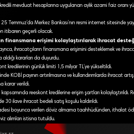
 kredili mevduat hesaplarına uygulanan aylık azami faiz oranı y
 25 Temmuz’da Merkez Bankası’nın resmi internet sitesinde ya
 itibaren geçerli olacak.
ın finansmana erişimi kolaylaştırılarak ihracat desteği
yrıca, ihracatçıların finansmana erişimini desteklemek ve ihrac
 aldığı kararları da duyurdu.
t kredilerinin günlük limiti 1,5 milyar TL’ye yükseltildi.
inde KOBİ payının artırılmasına ve kullandırımlarda ihracat artı
 karar verildi.
kapsamında reeskont kredilerine erişim şartları kolaylaştırıldı. R
 30 ilave ihracat bedeli satış koşulu kaldırıldı.
adesi boyunca verilen döviz almama taahhüdünden, ithalat öd
z alımları istisna tutuldu.