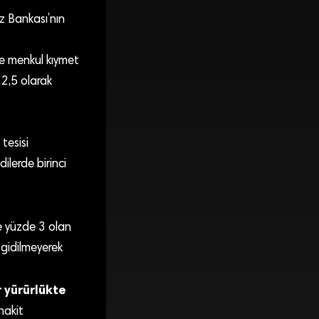
ez Bankası’nın
re menkul kıymet
 2,5 olarak
tesisi
dilerde birinci
de yüzde 3 olan
 gidilmeyerek
 yürürlükte
nakit