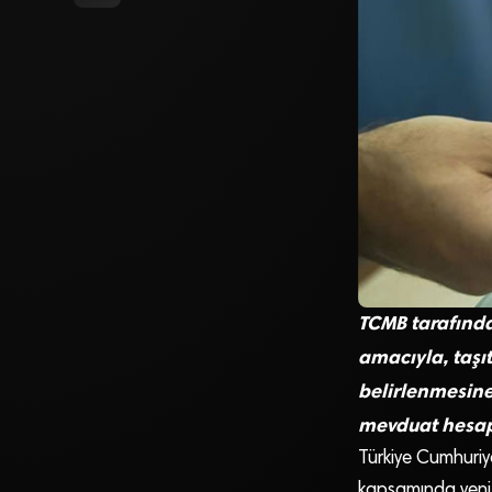
TCMB tarafında
amacıyla, taşı
belirlenmesine 
mevduat hesapl
Türkiye Cumhuriye
kapsamında yeni 