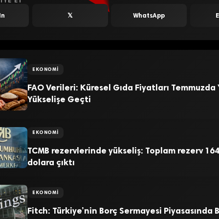
IYE ET
In
𝕏
WhatsApp
EKONOMI
FAO Verileri: Küresel Gıda Fiyatları Temmuzda
Yükselişe Geçti
EKONOMI
TCMB rezervlerinde yükseliş: Toplam rezerv 164
dolara çıktı
EKONOMI
Fitch: Türkiye’nin Borç Sermayesi Piyasasında