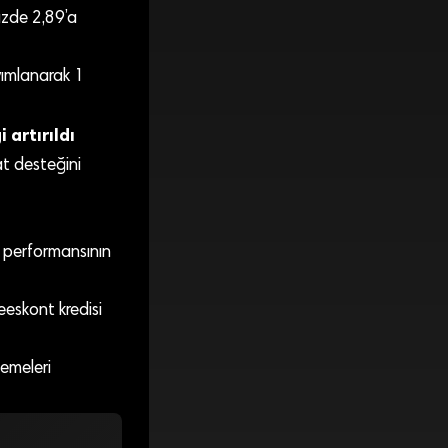
üzde 2,89’a
yımlanarak 1
 artırıldı
at desteğini
ş performansının
eeskont kredisi
emeleri