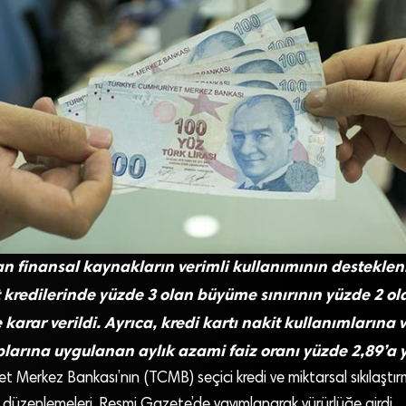
n finansal kaynakların verimli kullanımının destekle
t kredilerinde yüzde 3 olan büyüme sınırının yüzde 2 ol
karar verildi. Ayrıca, kredi kartı nakit kullanımlarına v
arına uygulanan aylık azami faiz oranı yüzde 2,89’a yü
t Merkez Bankası’nın (TCMB) seçici kredi ve miktarsal sıkılaştı
düzenlemeleri, Resmi Gazete’de yayımlanarak yürürlüğe girdi.