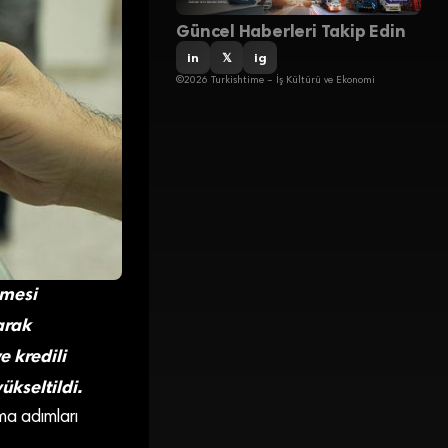
Güncel Haberleri Takip Edin
in
𝕏
ig
©2026 Turkishtime – İş Kültürü ve Ekonomi
nmesi
arak
e kredili
kseltildi.
rma adımları