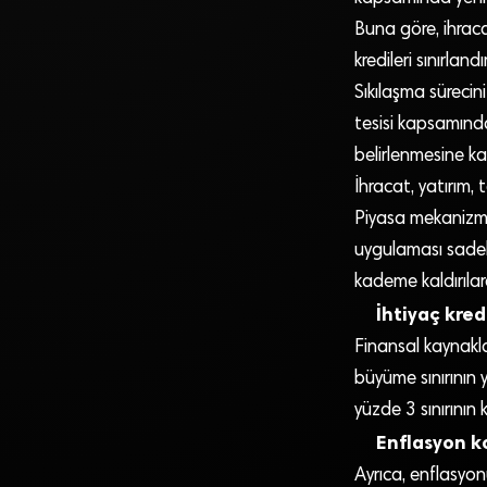
Buna göre, ihraca
kredileri sınırland
Sıkılaşma sürecin
tesisi kapsamında
belirlenmesine kar
İhracat, yatırım, 
Piyasa mekanizmas
uygulaması sadeleş
kademe kaldırılar
İhtiyaç kred
Finansal kaynakla
büyüme sınırının y
yüzde 3 sınırının 
Enflasyon k
Ayrıca, enflasyon