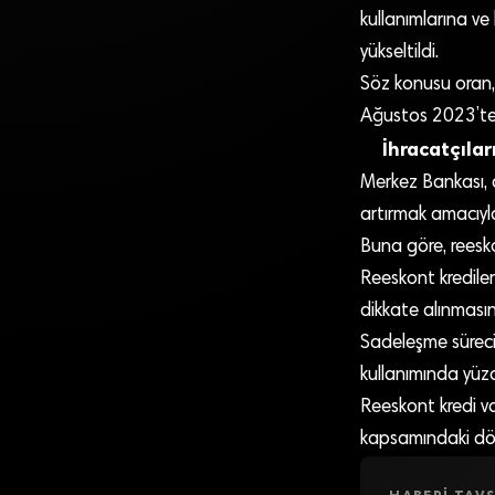
kullanımlarına ve
yükseltildi.
Söz konusu oran,
Ağustos 2023’ten
İhracatçılar
Merkez Bankası, a
artırmak amacıyla
Buna göre, reeskon
Reeskont krediler
dikkate alınmasına
Sadeleşme süreci 
kullanımında yüzde
Reeskont kredi v
kapsamındaki dövi