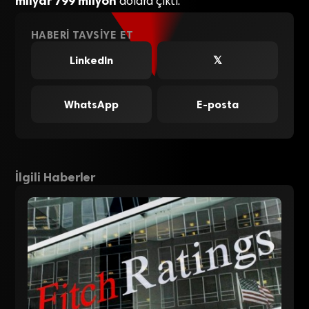
milyar 799 milyon
dolara çıktı.
HABERI TAVSIYE ET
LinkedIn
𝕏
WhatsApp
E-posta
İlgili Haberler