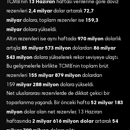
13 Haziran
TCMB’nin
haftası verilerine göre döviz
2,4 milyar
72,7
rezervleri
dolar artarak
milyar
159,3
dolara, toplam rezervler ise
milyar
dolara yükseldi.
970 milyon
Altın rezervleri ise aynı haftada
dolarlık
85 milyar 573 milyon
86 milyar
artışla
dolardan
543 milyon
dolara yükselerek rekor seviyeye ulaştı.
Bu gelişmelerle birlikte TCMB’nin toplam brüt
155 milyar 879 milyon
rezervleri
dolardan
milyar 288 milyon
159
dolara yükseldi.
Net uluslararası rezervlerde de dikkat çekici bir
52 milyar 183
toparlanma yaşandı. Bir önceki hafta
milyon
dolar olan net rezervler, 13 Haziran
2 milyar 616 milyon dolar
54
haftasında
artarak