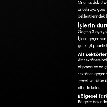
Önümüzdeki 3 aya 
önceki aya göre 1
beklentilerindeki
İşlerin du
Geçmiş 3 aya yöne
İşlerin geçen yı
göre 1,8 puanlık b
Alt sektörle
Alt sektörlere bak
ekipmanı ve ev içi
sektörleri geçen 
içecek ve tütün ü
altında kaldı.
Bölgesel farkl
Bölgeler bazında