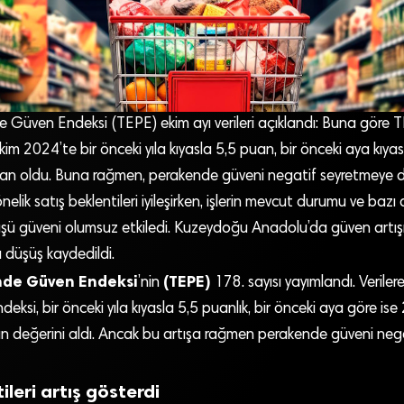
Güven Endeksi (TEPE) ekim ayı verileri açıklandı: Buna göre
m 2024’te bir önceki yıla kıyasla 5,5 puan, bir önceki aya kıyas
an oldu. Buna rağmen, perakende güveni negatif seyretmeye d
lik satış beklentileri iyileşirken, işlerin mevcut durumu ve bazı 
ü güveni olumsuz etkiledi. Kuzeydoğu Anadolu’da güven artışı
düşüş kaydedildi.
nde Güven Endeksi
(TEPE)
’nin
178. sayısı yayımlandı. Veriler
ksi, bir önceki yıla kıyasla 5,5 puanlık, bir önceki aya göre ise 
an değerini aldı. Ancak bu artışa rağmen perakende güveni neg
ileri artış gösterdi