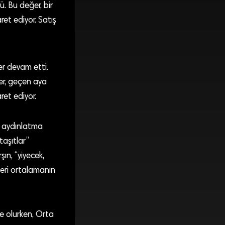
ü. Bu değer, bir
ret ediyor. Satış
er devam etti.
er, geçen aya
ret ediyor.
a, aydınlatma
taşıtlar”
ın, “yiyecek,
leri ortalamanın
e olurken, Orta