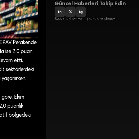
Güncel Haberleri Takip Edin
in
𝕏
ig
©2026 Turkishtime – İş Kültürü ve Ekonomi
 TEPAV Perakende
la ise 2,0 puan
evam etti.
alt sektörlerdeki
 yaşanırken,
e göre, Ekim
2,0 puanlık
atif bölgedeki