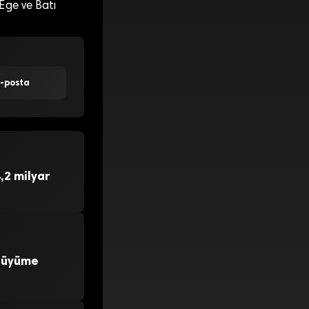
 Ege ve Batı
E-posta
,2 milyar
 Büyüme