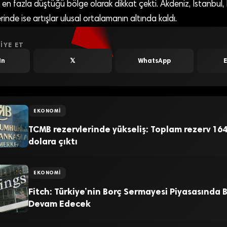
en fazla düştüğü bölge olarak dikkat çekti. Akdeniz, İstanbul,
nde ise artışlar ulusal ortalamanın altında kaldı.
IYE ET
In
𝕏
WhatsApp
EKONOMI
TCMB rezervlerinde yükseliş: Toplam rezerv 164
dolara çıktı
EKONOMI
Fitch: Türkiye’nin Borç Sermayesi Piyasasında
Devam Edecek