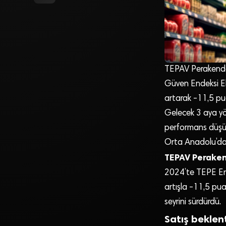
TEPAV Perakende 
Güven Endeksi Eki
artarak -11,5 pu
Gelecek 3 aya yöne
performans düşüş
Orta Anadolu’da 
TEPAV Perake
2024’te TEPE Ende
artışla -11,5 pu
seyrini sürdürdü.
Satış beklent