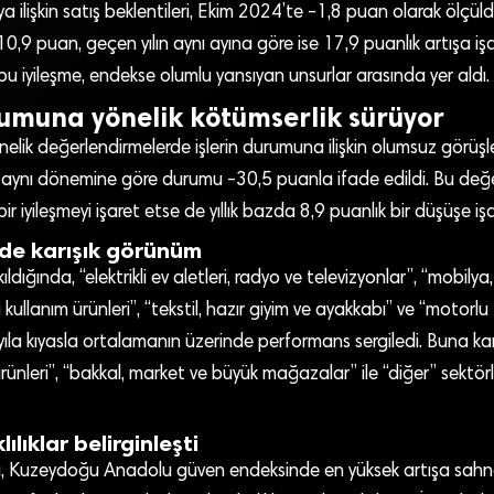
ilişkin satış beklentileri, Ekim 2024’te -1,8 puan olarak ölçüld
0,9 puan, geçen yılın aynı ayına göre ise 17,9 puanlık artışa işa
 bu iyileşme, endekse olumlu yansıyan unsurlar arasında yer aldı.
rumuna yönelik kötümserlik sürüyor
lik değerlendirmelerde işlerin durumuna ilişkin olumsuz görüşl
lın aynı dönemine göre durumu -30,5 puanla ifade edildi. Bu değ
ir iyileşmeyi işaret etse de yıllık bazda 8,9 puanlık bir düşüşe işa
rde karışık görünüm
ıldığında, “elektrikli ev aletleri, radyo ve televizyonlar”, “mobily
 kullanım ürünleri”, “tekstil, hazır giyim ve ayakkabı” ve “motorlu 
yıla kıyasla ortalamanın üzerinde performans sergiledi. Buna karş
rünleri”, “bakkal, market ve büyük mağazalar” ile “diğer” sektör
ılıklar belirginleşti
, Kuzeydoğu Anadolu güven endeksinde en yüksek artışa sahn