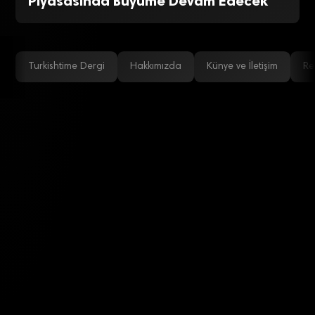
Piyasasında Büyüme Devam Edecek
Turkishtime Dergi
Hakkımızda
Künye ve İletişim
Re