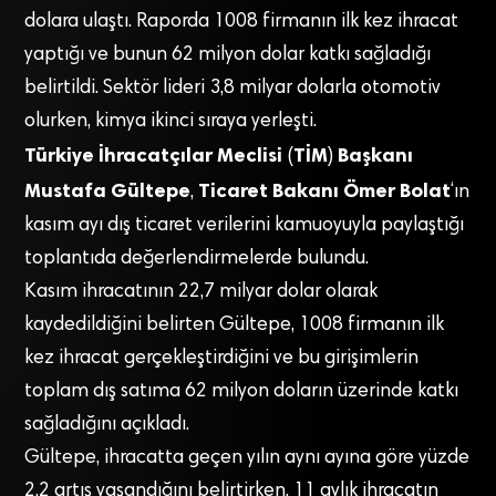
dolara ulaştı. Raporda 1008 firmanın ilk kez ihracat
yaptığı ve bunun 62 milyon dolar katkı sağladığı
belirtildi. Sektör lideri 3,8 milyar dolarla otomotiv
olurken, kimya ikinci sıraya yerleşti.
Türkiye İhracatçılar Meclisi
TİM
Başkanı
(
)
Mustafa Gültepe
Ticaret Bakanı Ömer Bolat
,
‘ın
kasım ayı dış ticaret verilerini kamuoyuyla paylaştığı
toplantıda değerlendirmelerde bulundu.
Kasım ihracatının 22,7 milyar dolar olarak
kaydedildiğini belirten Gültepe, 1008 firmanın ilk
kez ihracat gerçekleştirdiğini ve bu girişimlerin
toplam dış satıma 62 milyon doların üzerinde katkı
sağladığını açıkladı.
Gültepe, ihracatta geçen yılın aynı ayına göre yüzde
2,2 artış yaşandığını belirtirken, 11 aylık ihracatın