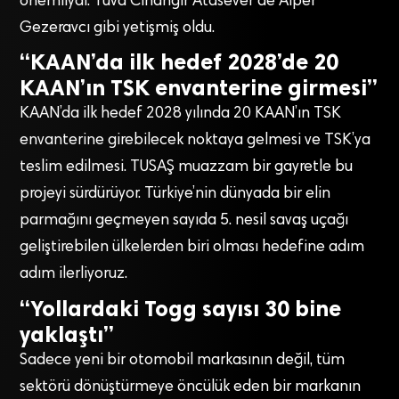
önemliydi. Tuva Cihangir Atasever de Alper
Gezeravcı gibi yetişmiş oldu.
“KAAN’da ilk hedef 2028’de 20
KAAN’ın TSK envanterine girmesi”
KAAN’da ilk hedef 2028 yılında 20 KAAN’ın TSK
envanterine girebilecek noktaya gelmesi ve TSK’ya
teslim edilmesi. TUSAŞ muazzam bir gayretle bu
projeyi sürdürüyor. Türkiye’nin dünyada bir elin
parmağını geçmeyen sayıda 5. nesil savaş uçağı
geliştirebilen ülkelerden biri olması hedefine adım
adım ilerliyoruz.
“Yollardaki Togg sayısı 30 bine
yaklaştı”
Sadece yeni bir otomobil markasının değil, tüm
sektörü dönüştürmeye öncülük eden bir markanın