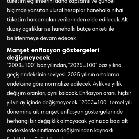
tüketim eğilimlerini daha kapsamlı ve güncel
biçimde yansıtan ulusal hesaplar hanehalkı nihai
tüketim harcamaları verilerinden elde edilecek. Alt
düzey ağırlıklar ise hanehalkı bütçe anketi ile
belirlenmeye devam edecek.
Manşet enflasyon göstergeleri
değişmeyecek
“2003=100” baz yılından, “2025=100” baz yılına
geçiş endeksinin seviyesi, 2025 yılının ortalama
endeksine göre normalize edilecek. Aylık ve yıllık
değişim oranları, aynı kalacak. Enflasyon oranı, hiçbir
yıl ve ay içinde değişmeyecek. “2003=100” temel yılı
dönemine ait manşet enflasyon göstergelerinde
herhangi bir değişiklik olmayacak, yalnızca bazı alt
endekslerde sınıflama değişiminden kaynaklı