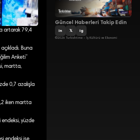
Güncel Haberleri Takip Edin
a artarak 79,4
in
𝕏
ig
©2026 Turkishtime – İş Kültürü ve Ekonomi
i açıkladı. Buna
ğilim Anketi”
i, martta,
de 0,7 azalışla
,2 iken martta
 endeksi, yüzde
i endeksi ise