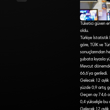
Tüketici güven e
oldu.
Türkiye İstatistik
göre, TÜİK ve Tür
sonuçlarından hes
şubata kıyasla y
Mevcut dönemde 
66,6’ya geriledi.
Gelecek 12 aylık
yüzde 0,9 artış g
Geçen ay 74,6 ol
0,4 yükselişle bu 
Gelecek 12 aylık