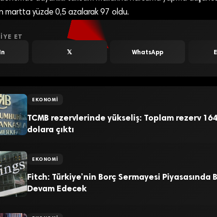
n martta yüzde 0,5 azalarak 97 oldu.
IYE ET
In
𝕏
WhatsApp
EKONOMI
TCMB rezervlerinde yükseliş: Toplam rezerv 164
dolara çıktı
EKONOMI
Fitch: Türkiye’nin Borç Sermayesi Piyasasında
Devam Edecek