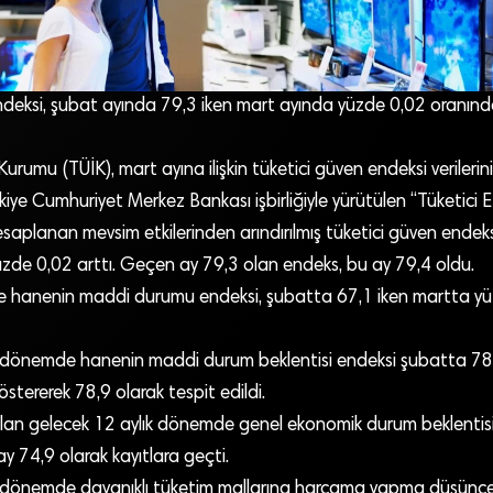
ndeksi, şubat ayında 79,3 iken mart ayında yüzde 0,02 oranınd
 Kurumu (TÜİK), mart ayına ilişkin tüketici güven endeksi verilerin
kiye Cumhuriyet Merkez Bankası işbirliğiyle yürütülen “Tüketici E
aplanan mevsim etkilerinden arındırılmış tüketici güven endeks
üzde 0,02 arttı. Geçen ay 79,3 olan endeks, bu ay 79,4 oldu.
hanenin maddi durumu endeksi, şubatta 67,1 iken martta yüz
 dönemde hanenin maddi durum beklentisi endeksi şubatta 78
östererek 78,9 olarak tespit edildi.
an gelecek 12 aylık dönemde genel ekonomik durum beklentisi
ay 74,9 olarak kayıtlara geçti.
 dönemde dayanıklı tüketim mallarına harcama yapma düşünces