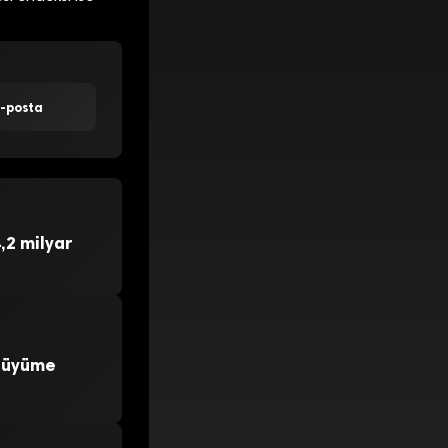
E-posta
,2 milyar
 Büyüme