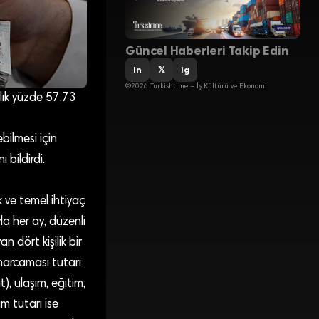
Güncel Haberleri Takip Edin
in
𝕏
ig
©2026 Turkishtime – İş Kültürü ve Ekonomi
ıllık yüzde 57,73
ebilmesi için
 bildirdi.
 ve temel ihtiyaç
la her ay, düzenli
dört kişilik bir
 harcaması tutarı
t), ulaşım, eğitim,
am tutarı ise