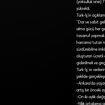
(yoksulluk sınırı
yükseldi.
Türk-İş’in açıklam
“Dar ve sabit gel
alma gücü her ge
tasarruf yapmak z
harcama tutarı ne
sürdürebilme imk
oluşturan ücretli 
giderilmeli ve geçim
Türk-İş’ in veril
şekilde gerçekleşm
-Ankara’da yaşaya
artış bir önceki 
-On iki aylık değ
-Yıllık ortalama a