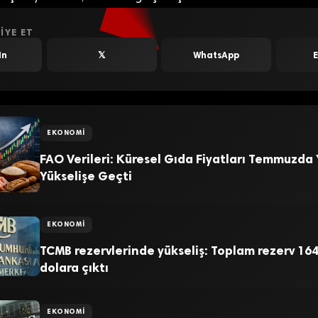
IYE ET
In
𝕏
WhatsApp
EKONOMI
FAO Verileri: Küresel Gıda Fiyatları Temmuzda
Yükselişe Geçti
EKONOMI
TCMB rezervlerinde yükseliş: Toplam rezerv 164
dolara çıktı
EKONOMI