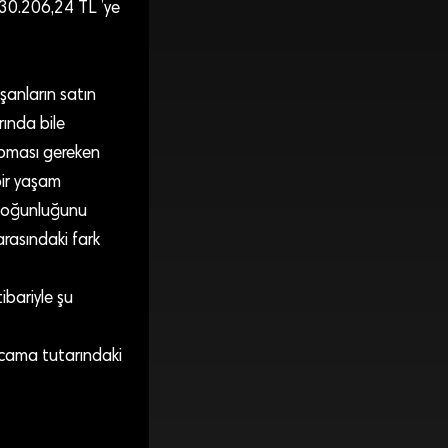
k 30.206,24 TL ’ye
şanların satın
ında bile
apması gereken
bir yaşam
 çoğunluğunu
arasındaki fark
ibariyle şu
arcama tutarındaki