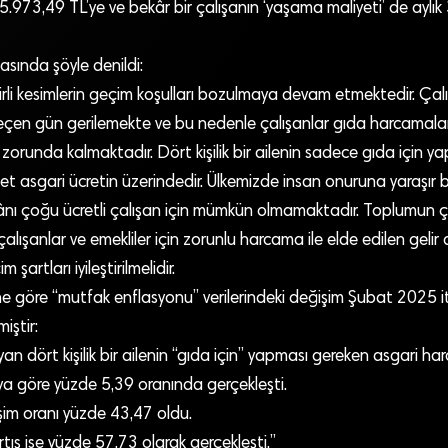
) 75.973,49 TL’ye ve bekâr bir çalışanın ‘yaşama maliyeti’ de aylı
asında şöyle denildi:
irli kesimlerin geçim koşulları bozulmaya devam etmektedir. Çalı
çen gün gerilemekte ve bu nedenle çalışanlar gıda harcamalar
orunda kalmaktadır. Dört kişilik bir ailenin sadece gıda için y
t asgari ücretin üzerindedir. Ülkemizde insan onuruna yaraşır 
ânı çoğu ücretli çalışan için mümkün olmamaktadır. Toplumun
çalışanlar ve emekliler için zorunlu harcama ile elde edilen gelir 
 şartları iyileştirilmelidir.
erine göre “mutfak enflasyonu” verilerindeki değişim Şubat 2025 it
iştir:
n dört kişilik bir ailenin “gıda için” yapması gereken asgari h
aya göre yüzde 5,39 oranında gerçekleşti.
işim oranı yüzde 43,47 oldu.
rtış ise yüzde 57,73 olarak gerçekleşti.”