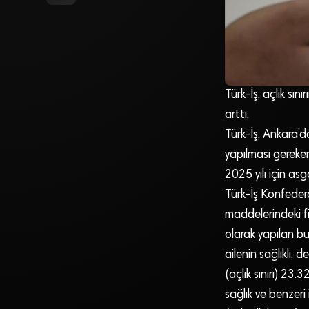
Türk-İş, açlık sın
arttı.
Türk-İş, Ankara’da
yapılması gereken 
2025 yılı için as
Türk-İş Konfedera
maddelerindeki fi
olarak yapılan b
ailenin sağlıklı, 
(açlık sınırı) 23.3
sağlık ve benzeri 