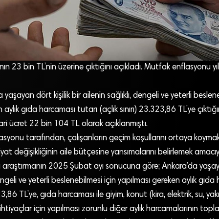
ırının 23 bin TL’nin üzerine çıktığını açıkladı. Mutfak enflasyonu y
 yaşayan dört kişilik bir ailenin sağlıklı, dengeli ve yeterli beslen
aylık gıda harcaması tutarı (açlık sınırı) 23.323,86 TL’ye çıktığını
gari ücret 22 bin 104 TL olarak açıklanmıştı.
syonu tarafından, çalışanların geçim koşullarını ortaya koymak
yat değişikliğinin aile bütçesine yansımalarını belirlemek amacıy
u araştırmanın 2025 Şubat ayı sonucuna göre; Ankara’da yaşayan 
dengeli ve yeterli beslenebilmesi için yapılması gereken aylık gıda
23,86 TL’ye, gıda harcaması ile giyim, konut (kira, elektrik, su, yakı
ihtiyaçlar için yapılması zorunlu diğer aylık harcamalarının topl