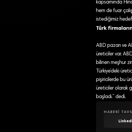
kapsamında Hindi
hem de fuar çalış
istediğimiz hedefe
Türk firmaların
ABD pazarı ve A
üreticiler var. A
bilinen meşhur zin
Türkiye’deki üreti
pişiricilerde bu ü
üreticiler olarak
başladı.” dedi.
HABERI TAVS
Linked