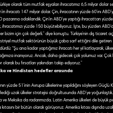
 Türkiye olarak tüm mutfak eşyaları ihracatımız 6,5 milyar dolar s
in’in ihracatı 147 milyar dolar. Çin, ihracatının yüzde 60’ını ABD’
D pazarına odaklandık. Çin’in ABD’ye yaptığı ihracattan yüzde 
k, ihracatımızı yüzde 150 büyütebiliyoruz. İşte, bu yüzden ABD
kler bizim için çok değerli.” diye konuştu. Türkiye’nin dış ticaret
triyel mutfak sektörünün büyük çaba sarf ettiğini dile getiren
ürdürdü: “Şu ana kadar yaptığımız ihracatı her yıl katlayarak, ül
ağımıza inanıyoruz. Ancak, daha gidecek çok yolumuz var. Çok b
r olarak bu fırsatları yakından takip ediyoruz.”
ka ve Hindistan hedefler arasında
nın yüzde 51’inin Avrupa ülkelerine yapıldığını söyleyen Güçlü K
irlediği uzak ülkeler stratejisi doğrultusunda ABD’ye yoğunlaştı
 ve Meksika da radarımızda. Latin Amerika ülkeleri de büyük p
a kıtasını bir bütün olarak görüyoruz. Amerika kıtası dışında uzak 