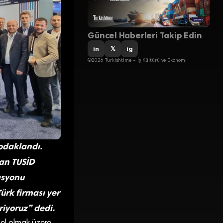
Güncel Haberleri Takip Edin
in
𝕏
ig
©2026 Turkishtime – İş Kültürü ve Ekonomi
 odaklandı.
an TUSİD
asyonu
ürk firması yer
riyoruz” dedi.