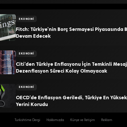
EKONOMI
Fitch: Türkiye’nin Borç Sermayesi Piyasasında
Devam Edecek
EKONOMI
Citi’den Türkiye Enflasyonu İçin Temkinli Mesaj
Dezenflasyon Süreci Kolay Olmayacak
EKONOMI
OECD’de Enflasyon Geriledi, Türkiye En Yüksek
Yerini Korudu
Turkishtime Dergi
Hakkımızda
Künye ve İletişim
Reklam