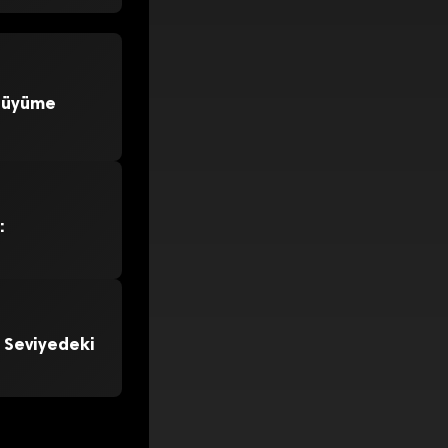
 Büyüme
:
 Seviyedeki