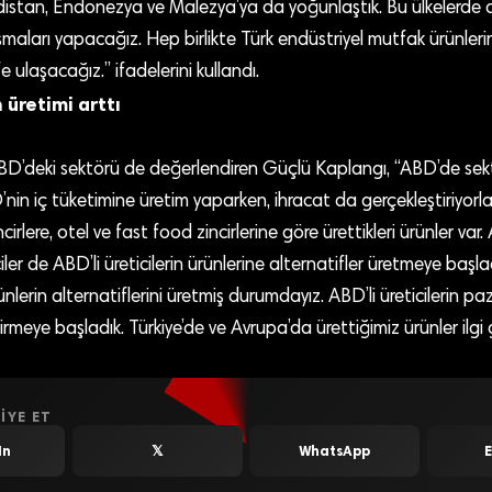
stan, Endonezya ve Malezya’ya da yoğunlaştık. Bu ülkelerde 
maları yapacağız. Hep birlikte Türk endüstriyel mutfak ürünleri
 ulaşacağız.” ifadelerini kullandı.
 üretimi arttı
BD’deki sektörü de değerlendiren Güçlü Kaplangı, “ABD’de s
BD’nin iç tüketimine üretim yaparken, ihracat da gerçekleştiriyorl
cirlere, otel ve fast food zincirlerine göre ürettikleri ürünler var.
ciler de ABD’li üreticilerin ürünlerine alternatifler üretmeye başlad
rünlerin alternatiflerini üretmiş durumdayız. ABD’li üreticilerin pa
 girmeye başladık. Türkiye’de ve Avrupa’da ürettiğimiz ürünler ilg
IYE ET
In
𝕏
WhatsApp