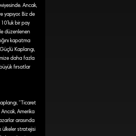
eviyesinde. Ancak,
ye yapıyor. Biz de
10’luk bir pay
’de düzenlenen
 açığını kapatma
 Güçlü Kaplangı,
kemize daha fazla
üyük fırsatlar
aplangı, “Ticaret
k. Ancak, Amerika
azarlar arasında
ülkeler stratejisi