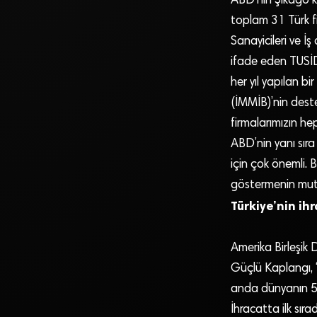
ABD’nin Şikago k
toplam 31 Türk fi
Sanayicileri ve İş
ifade eden TUSİD
her yıl yapılan bi
(İMMİB)’nin destek
firmalarımızın he
ABD’nin yanı sıra
için çok önemli. 
göstermenin mutl
Türkiye’nin ihr
Amerika Birleşik
Güçlü Kaplangı, “
anda dünyanın 5 e
İhracatta ilk sır