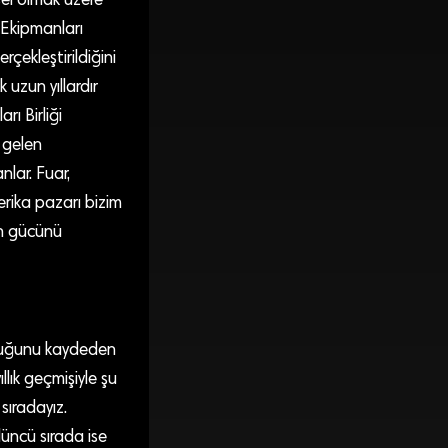
sel olmak üzere
 Ekipmanları
rçekleştirildiğini
uzun yıllardır
rı Birliği
e gelen
lar. Fuar,
erika pazarı bizim
in gücünü
lduğunu kaydeden
lık geçmişiyle şu
sıradayız.
düncü sırada ise