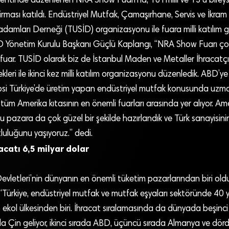
entinde düzenlenen NRA Show Fuarı’na, 18’i milli ve 13’ü birey
rması katıldı. Endüstriyel Mutfak, Çamaşırhane, Servis ve İkram
 adamları Derneği (TUSİD) organizasyonu ile fuara milli katılım ge
 Yönetim Kurulu Başkanı Güçlü Kaplangı, “NRA Show Fuarı çok 
r fuar. TUSİD olarak biz de İstanbul Maden ve Metaller İhracatçıla
leri ile ikinci kez milli katılım organizasyonu düzenledik. ABD’y
psi Türkiye’de üretim yapan endüstriyel mutfak konusunda uzman
 tüm Amerika kıtasının en önemli fuarları arasında yer alıyor. Am
Bu pazara da çok güzel bir şekilde hazırlandık ve Türk sanayisin
uluğunu yaşıyoruz.” dedi.
acatı 6,5 milyar dolar
 Devletleri’nin dünyanın en önemli tüketim pazarlarından biri o
Türkiye, endüstriyel mutfak ve mutfak eşyaları sektöründe 40 yıl
kol ülkesinden biri. İhracat sıralamasında da dünyada beşinci 
ada Çin geliyor, ikinci sırada ABD, üçüncü sırada Almanya ve dör