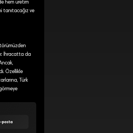
de hem üretim
ni tanıtacağız ve
ektörümüzden
ar. İhracatta da
 Ancak,
ı. Özellikle
zarlarına, Türk
i görmeye
E-posta