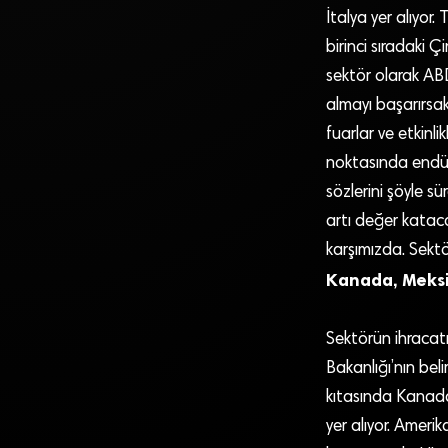
İtalya yer alıyor.
birinci sıradaki Ç
sektör olarak AB
almayı başarırsa
fuarlar ve etkinli
noktasında endüs
sözlerini şöyle s
artı değer katac
karşımızda. Sektö
Kanada, Meksi
Sektörün ihracatı
Bakanlığı’nın bel
kıtasında Kanada
yer alıyor. Amerik