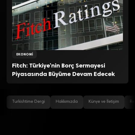
EKONOMI
Fitch: Türkiye’nin Borç Sermayesi
Piyasasında Büyüme Devam Edecek
Turkishtime Dergi
Hakkımızda
Künye ve İletişim
Re