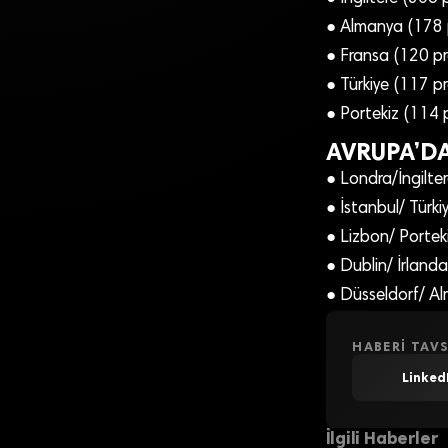
● Almanya (178 
● Fransa (120 p
● Türkiye (117 p
● Portekiz (114 
AVRUPA’DA
● Londra/İngilte
● İstanbul/ Türk
● Lizbon/ Portek
● Dublin/ İrland
● Düsseldorf/ A
HABERI TAVS
Linked
İlgili Haberler