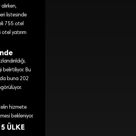
 alırken,
eri listesinde
li 755 otel
 otel yatırım
inde
landırıldığı,
elirtiliyor. Bu
ısında buna 202
görülüyor.
telin hizmete
mesi bekleniyor.
 5 ÜLKE