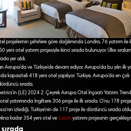
l projelerinin şehirlere göre dağılımında Londra, 76 yatırım ile il
 50 yeni otel yatırım projesiyle ikinci sırada bulunuyor. Ülke sıral
rada yer aldı.
arı Avrupa’da ve Türkiye’de devam ediyor. Avrupa’da bu yılın ilk yar
 kapasiteli 418 yeni otel yapılıyor. Türkiye, Avrupa’da en çok 
dördüncü sırada.
rics’in (LE) 2024 2. Çeyrek Avrupa Otel İnşaatı Yatırım Tren
 otel yatırımında İngiltere 306 proje ile ilk sırada. O’nu 178 proj
sa’nın izlediği, Türkiye’nin de 117 proje ile dördüncü sırada olduğu
ılına kadar 354 yeni otel ve
turizm
yatırımı projesinin gerçekleşm
. sırada