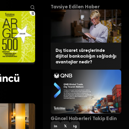
Tavsiye Edilen Haber
Dış ticaret süreçlerinde
dijital bankacılığın sağladığı
avantajlar nedir?
’üncü
Güncel Haberleri Takip Edin
in
𝕏
ig