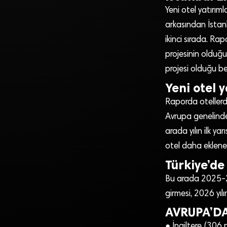
Yeni otel yatırıml
arkasından İstanbu
ikinci sırada. R
projesinin olduğu
projesi olduğu beli
Yeni otel 
Raporda otellerde 
Avrupa genelinde 
arada yılın ilk ya
otel daha eklener
Türkiye’de
Bu arada 2025-20
girmesi, 2026 yıl
AVRUPA’DA
● İngiltere (306