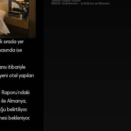
©2026 Turkishtime – İş Kültürü ve Ekonomi
k sırada yer
amasında ise
ısı itibariyle
yeni otel yapılan
d Raporu’ndaki
e ile Almanya,
 belirtiliyor.
esi bekleniyor.