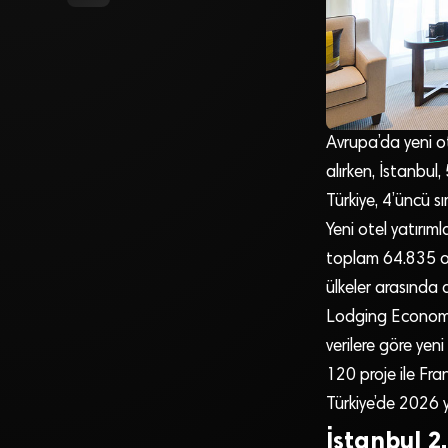
Avrupa’da yeni ote
alırken, İstanbul,
Türkiye, 4’üncü sı
Yeni otel yatırıml
toplam 64.835 oda
ülkeler arasında 
Lodging Economet
verilere göre yeni
120 proje ile Fran
Türkiye’de 2026 y
İstanbul 2