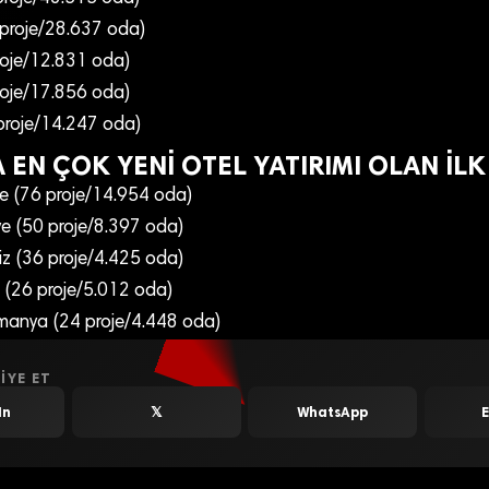
proje/28.637 oda)
roje/12.831 oda)
roje/17.856 oda)
proje/14.247 oda)
 EN ÇOK YENİ OTEL YATIRIMI OLAN İLK 
re (76 proje/14.954 oda)
iye (50 proje/8.397 oda)
iz (36 proje/4.425 oda)
a (26 proje/5.012 oda)
lmanya (24 proje/4.448 oda)
IYE ET
In
𝕏
WhatsApp