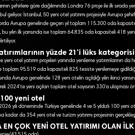
arının şehirlere göre dağılımında Londra 76 proje ile ilk sırada yer
l geliyor. İstanbul, 50 yeni otel yatırımı projesiyle Avrupa şehirl
aporda Avrupa genelinde geçen yıl toplam 115.300 oda kapasite
, bu yılın ilk yarısında ise toplam 64.835 oda kapasiteli 418 yeni
rtiliyor.
yatırımlarının yüzde 21’i lüks kategoris
yeni otel yatırım projeleri yanında yenileme yatırımlarının da hız
toplam 95.519 oda kapasiteli 825 tesiste yenilemeye gidildiği b
rısında Avrupa genelinde 128 yeni otelin açıldığı yılın ikinci yar
ek 2024’te yeni açılan toplam otel sayısının 330’a ulaşması ön
 100 yeni otel
26 yılı döneminde Türkiye genelinde 4 ve 5 yıldızlı 100 yeni o
ına kadar da 354 yeni otel ve turizm yatırımı projesinin gerçekleş
 EN ÇOK YENİ OTEL YATIRIMI OLAN İLK
 proje/43.515 oda)