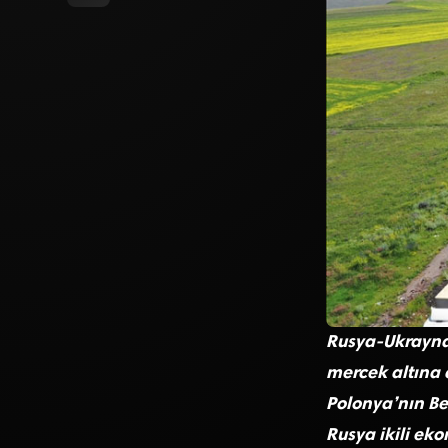
Rusya-Ukrayna S
mercek altına a
Polonya’nın Bel
Rusya ikili ek