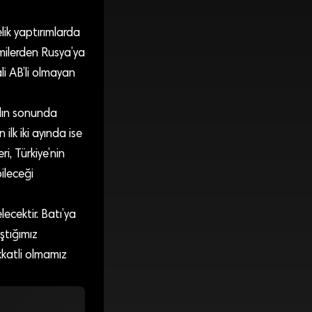
lik yaptırımlarda
omilerden Rusya’ya
ali AB’li olmayan
Yılın sonunda
ilk iki ayında ise
i, Türkiye’nin
ileceği
ecektir. Batı’ya
ştığımız
kkatli olmamız