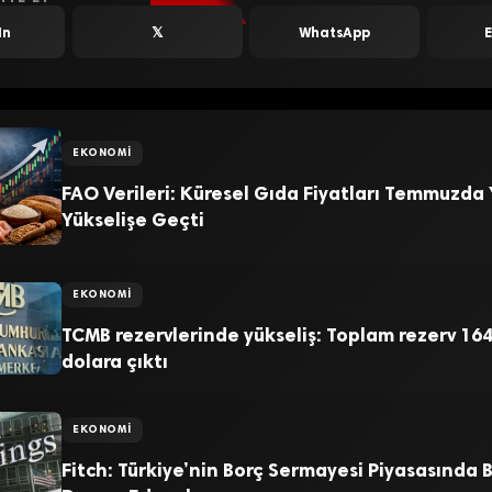
In
𝕏
WhatsApp
EKONOMI
FAO Verileri: Küresel Gıda Fiyatları Temmuzda
Yükselişe Geçti
EKONOMI
TCMB rezervlerinde yükseliş: Toplam rezerv 164
dolara çıktı
EKONOMI
Fitch: Türkiye’nin Borç Sermayesi Piyasasında