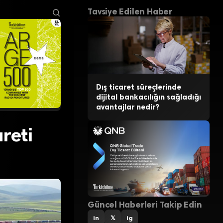
Tavsiye Edilen Haber
Dış ticaret süreçlerinde
dijital bankacılığın sağladığı
avantajlar nedir?
reti
Güncel Haberleri Takip Edin
in
𝕏
ig