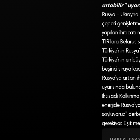
artabilir” uyarı
Rusya – Ukrayna S
çeperi genişletme
yapılan ihracatı m
TIR’lara Belarus s
Türkiye’nin Rusya’
Türkiye’nin en büy
beşinci sıraya ka
Rusya’ya artan ih
uyarısında bulund
İktisadi Kalkınma
enerjide Rusya’y
söylüyoruz” derk
gerekiyor. Eşit m
HABERI TAVS