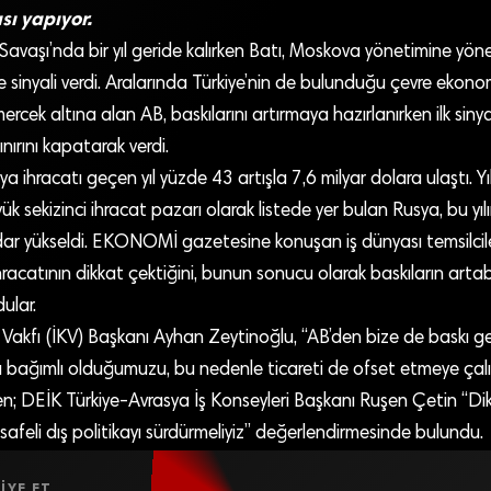
sı yapıyor.
avaşı’nda bir yıl geride kalırken Batı, Moskova yönetimine yöne
 sinyali verdi. Aralarında Türkiye’nin de bulunduğu çevre ekon
ercek altına alan AB, baskılarını artırmaya hazırlanırken ilk siny
ınırını kapatarak verdi.
ya ihracatı geçen yıl yüzde 43 artışla 7,6 milyar dolara ulaştı. 
ük sekizinci ihracat pazarı olarak listede yer bulan Rusya, bu yılın 
dar yükseldi. EKONOMİ gazetesine konuşan iş dünyası temsilciler
racatının dikkat çektiğini, bunun sonucu olarak baskıların artab
ular.
 Vakfı (İKV) Başkanı Ayhan Zeytinoğlu, “AB’den bize de baskı gel
a bağımlı olduğumuzu, bu nedenle ticareti de ofset etmeye çalı
en; DEİK Türkiye-Avrasya İş Konseyleri Başkanı Ruşen Çetin “Di
esafeli dış politikayı sürdürmeliyiz” değerlendirmesinde bulundu.
IYE ET