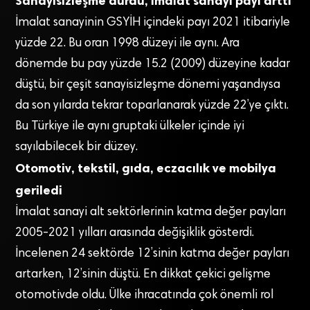
Sanayisizleşme durdu, imalat sanayi payı arttı
İmalat sanayinin GSYİH içindeki payı 2021 itibariyle
yüzde 22. Bu oran 1998 düzeyi ile aynı. Ara
dönemde bu pay yüzde 15.2 (2009) düzeyine kadar
düştü, bir çeşit sanayisizleşme dönemi yaşandıysa
da son yılarda tekrar toparlanarak yüzde 22’ye çıktı.
Bu Türkiye ile aynı gruptaki ülkeler içinde iyi
sayılabilecek bir düzey.
Otomotiv, tekstil, gıda, eczacılık ve mobilya
geriledi
İmalat sanayi alt sektörlerinin katma değer payları
2005-2021 yılları arasında değişiklik gösterdi.
İncelenen 24 sektörde 12’sinin katma değer payları
artarken, 12’sinin düştü. En dikkat çekici gelişme
otomotivde oldu. Ülke ihracatında çok önemli rol