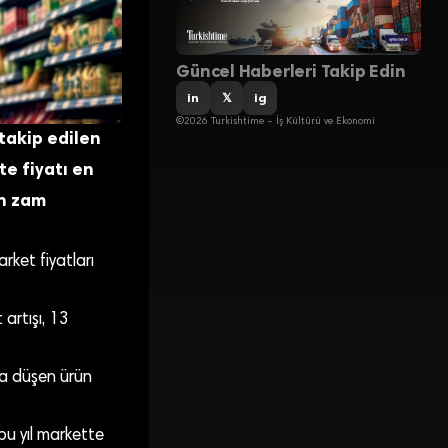
Güncel Haberleri Takip Edin
in
𝕏
ig
©2026 Turkishtime – İş Kültürü ve Ekonomi
 takip edilen
e fiyatı en
on zam
arket fiyatları
artışı, 13
zla düşen ürün
bu yıl markette