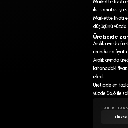
Markette fiyatı e
ile domates, yüzde
Markette fiyatı e
düşüşünü yüzde 12
Üreticide z
Aralık ayında üre
üründe ise fiyat 
Aralık ayında ür
lahanadaki fiyat 
izledi.
Üreticide en fazl
yüzde 56,6 ile sal
HABERI TAVS
Linked