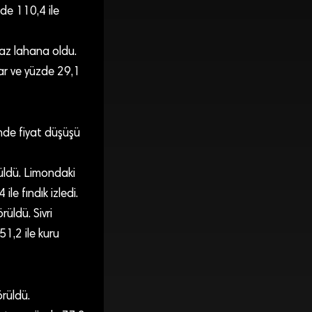
zde 110,4 ile
yaz lahana oldu.
ar ve yüzde 29,1
ünde fiyat düşüşü
rüldü. Limondaki
ile fındık izledi.
rüldü. Sivri
51,2 ile kuru
örüldü.