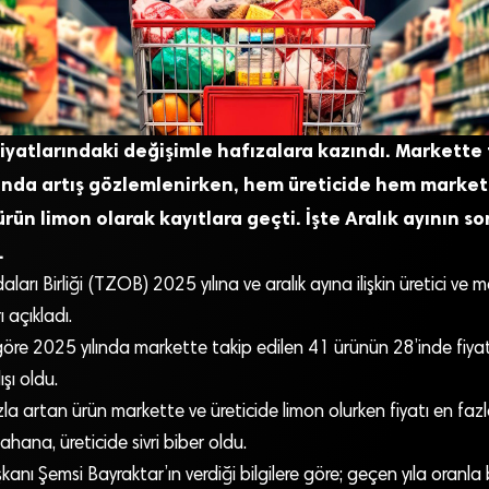
 fiyatlarındaki değişimle hafızalara kazındı. Markette
nda artış gözlemlenirken, hem üreticide hem markett
rün limon olarak kayıtlara geçti. İşte Aralık ayının s
…
ları Birliği (TZOB) 2025 yılına ve aralık ayına ilişkin üretici ve m
ı açıkladı.
öre 2025 yılında markette takip edilen 41 ürünün 28’inde fiyat 
şı oldu.
fazla artan ürün markette ve üreticide limon olurken fiyatı en fa
hana, üreticide sivri biber oldu.
ı Şemsi Bayraktar’ın verdiği bilgilere göre; geçen yıla oranla 