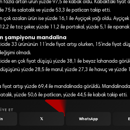
n fazla artan ürün yüzde 97,5 ile kabak oldu. Kabaktaki fiyat a
 75 ile salatalık ve yüzde 53,3 ile patlıcan takip etti.
n çok azalan ürün ise yüzde 16,1 ile Ayçiçek yağı oldu. Ayçiçek
,2 ile toz şeker, yüzde 11,2 ile portakal, yüzde 5,1 ile ıspanak i
am şampiyonu mandalina
ticide 33 ürününün 11’inde fiyat artışı olurken, 15’inde fiyat dü
değişimi olmadı.
eticide en çok fiyat düşüşü yüzde 38,1 ile beyaz lahanada görü
düşüşünü yüzde 28,5 ile marul, yüzde 27,3 ile havuç ve yüzde 18
a fiyat artışı yüzde 69,4 ile mandalinada görüldü. Mandalinadaki
atalık, yüzde 50,6 ile patlıcan, yüzde 44,5 ile kabak takip etti.
IYE ET
In
𝕏
WhatsApp