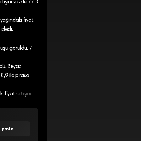
rtışını yüzde 77,3
 yağındaki fiyat
zledi.
şüşü görüldü. 7
ldü. Beyaz
,9 ile pırasa
 fiyat artışını
E-posta