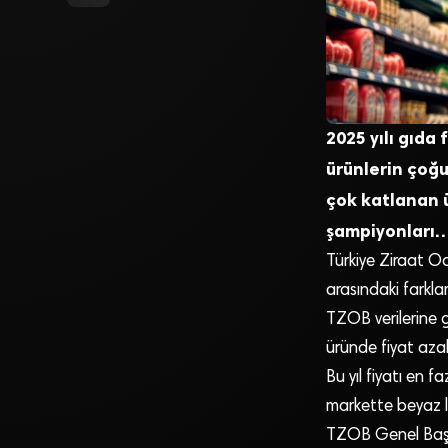
2025 yılı gıda
ürünlerin çoğu
çok katlanan ü
şampiyonları
Türkiye Ziraat Oda
arasındaki farklar
TZOB verilerine g
üründe fiyat azalı
Bu yıl fiyatı en 
markette beyaz la
TZOB Genel Başkan