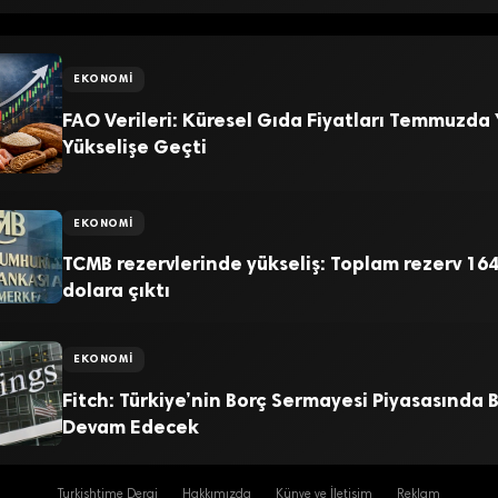
EKONOMI
FAO Verileri: Küresel Gıda Fiyatları Temmuzda
Yükselişe Geçti
EKONOMI
TCMB rezervlerinde yükseliş: Toplam rezerv 164
dolara çıktı
EKONOMI
Fitch: Türkiye’nin Borç Sermayesi Piyasasında
Devam Edecek
Turkishtime Dergi
Hakkımızda
Künye ve İletişim
Reklam