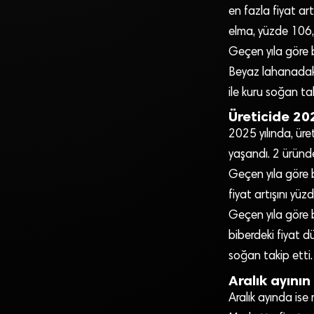
en fazla fiyat ar
elma, yüzde 106,6 
Geçen yıla göre b
Beyaz lahanadaki
ile kuru soğan tak
Üreticide 20
2025 yılında, üre
yaşandı. 2 üründe
Geçen yıla göre b
fiyat artışını yüz
Geçen yıla göre bu
biberdeki fiyat d
soğan takip etti.
Aralık ayın
Aralık ayında ise