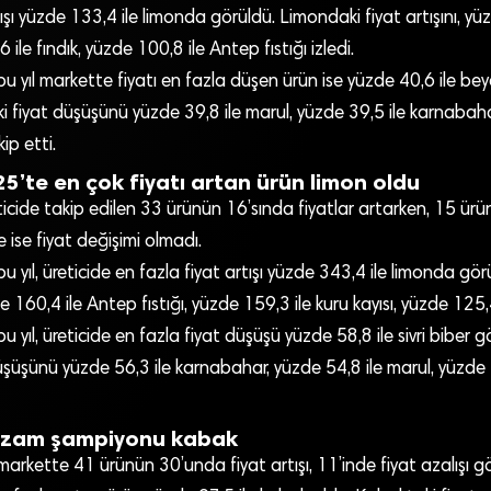
tışı yüzde 133,4 ile limonda görüldü. Limondaki fiyat artışını, yü
ile fındık, yüzde 100,8 ile Antep fıstığı izledi.
u yıl markette fiyatı en fazla düşen ürün ise yüzde 40,6 ile be
 fiyat düşüşünü yüzde 39,8 ile marul, yüzde 39,5 ile karnabah
ip etti.
25’te en çok fiyatı artan ürün limon oldu
ticide takip edilen 33 ürünün 16’sında fiyatlar artarken, 15 ür
 ise fiyat değişimi olmadı.
u yıl, üreticide en fazla fiyat artışı yüzde 343,4 ile limonda gö
de 160,4 ile Antep fıstığı, yüzde 159,3 ile kuru kayısı, yüzde 125,4 
 yıl, üreticide en fazla fiyat düşüşü yüzde 58,8 ile sivri biber gö
üşüşünü yüzde 56,3 ile karnabahar, yüzde 54,8 ile marul, yüzde 
ın zam şampiyonu kabak
 markette 41 ürünün 30’unda fiyat artışı, 11’inde fiyat azalışı g