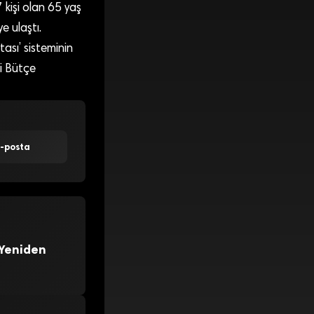
 kişi olan 65 yaş
e ulaştı.
ası’ sisteminin
ji Bütçe
E-posta
 Yeniden