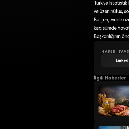
Türkiye İstatisti
ve üzeri nüfus, s
Bu çerçevede uzu
kısa sürede hayat
Başkanlığının öncü
HABERI TAVS
Linked
İlgili Haberler