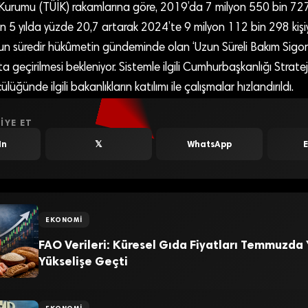
k Kurumu (TÜİK) rakamlarına göre, 2019’da 7 milyon 550 bin 727
on 5 yılda yüzde 20,7 artarak 2024’te 9 milyon 112 bin 298 kişiy
n süredir hükûmetin gündeminde olan ‘Uzun Süreli Bakım Sigort
a geçirilmesi bekleniyor. Sistemle ilgili Cumhurbaşkanlığı Strate
lüğünde ilgili bakanlıkların katılımı ile çalışmalar hızlandırıldı.
IYE ET
In
𝕏
WhatsApp
EKONOMI
FAO Verileri: Küresel Gıda Fiyatları Temmuzda
Yükselişe Geçti