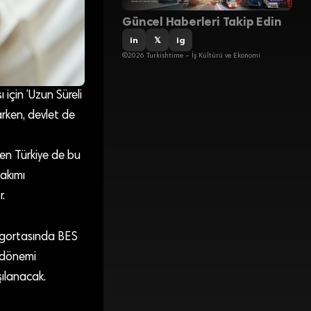
Güncel Haberleri Takip Edin
in
𝕏
ig
©2026 Turkishtime – İş Kültürü ve Ekonomi
için ‘Uzun Süreli
arken, devlet de
en Türkiye de bu
bakımı
.
 sigortasında BES
k dönemi
şılanacak.