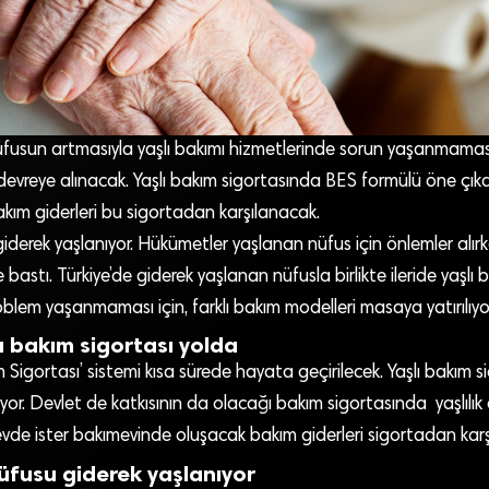
nüfusun artmasıyla yaşlı bakımı hizmetlerinde sorun yaşanmaması 
devreye alınacak. Yaşlı bakım sigortasında BES formülü öne çık
kım giderleri bu sigortadan karşılanacak.
derek yaşlanıyor. Hükümetler yaşlanan nüfus için önlemler alırk
stı. Türkiye’de giderek yaşlanan nüfusla birlikte ileride yaşlı 
blem yaşanmaması için, farklı bakım modelleri masaya yatırılıyor
lı bakım sigortası yolda
m Sigortası’ sistemi kısa sürede hayata geçirilecek. Yaşlı bakım
or. Devlet de katkısının da olacağı bakım sigortasında yaşlılı
evde ister bakımevinde oluşacak bakım giderleri sigortadan kar
nüfusu giderek yaşlanıyor