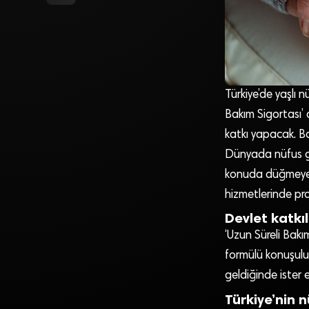
Türkiye’de yaşlı 
Bakım Sigortası’ 
katkı yapacak. Ba
Dünyada nüfus gi
konuda düğmeye ba
hizmetlerinde pro
Devlet katkı
‘Uzun Süreli Bakı
formülü konuşuluy
geldiğinde ister 
Türkiye’nin 