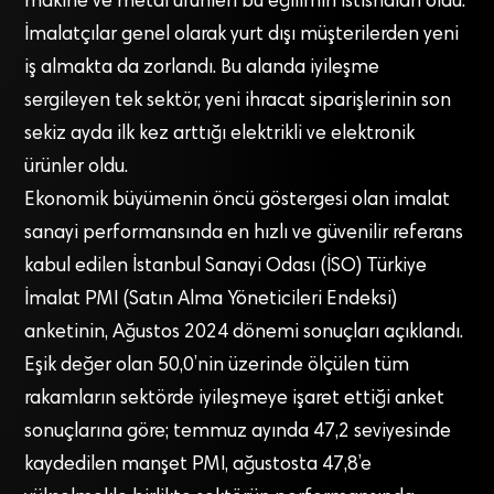
makine ve metal ürünleri bu eğilimin istisnaları oldu.
İmalatçılar genel olarak yurt dışı müşterilerden yeni
iş almakta da zorlandı. Bu alanda iyileşme
sergileyen tek sektör, yeni ihracat siparişlerinin son
sekiz ayda ilk kez arttığı elektrikli ve elektronik
ürünler oldu.
Ekonomik büyümenin öncü göstergesi olan imalat
sanayi performansında en hızlı ve güvenilir referans
kabul edilen İstanbul Sanayi Odası (İSO) Türkiye
İmalat PMI (Satın Alma Yöneticileri Endeksi)
anketinin, Ağustos 2024 dönemi sonuçları açıklandı.
Eşik değer olan 50,0’nin üzerinde ölçülen tüm
rakamların sektörde iyileşmeye işaret ettiği anket
sonuçlarına göre; temmuz ayında 47,2 seviyesinde
kaydedilen manşet PMI, ağustosta 47,8’e