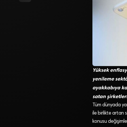
Yüksek enflasyo
yenileme sektö
ayakkabıya kad
satan şirketler
Tüm dünyada yaşan
ile birlikte artan
konusu değişimler