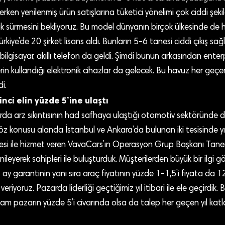
erken yenilenmiş ürün satışlarına tüketici yönelimi çok ciddi şekil
ak sürmesini bekliyoruz. Bu model dünyanın birçok ülkesinde de h
kiye’de 20 şirket lisans aldı. Bunların 5-6 tanesi ciddi çıkış sağ
bilgisayar, akıllı telefon da geldi. Şimdi bunun arkasından enter
erin kullandığı elektronik cihazlar da gelecek. Bu havuz her geçen
i.
nci elin yüzde 5’ine ulaştı
arda arz sıkıntısının had safhaya ulaştığı otomotiv sektöründe 
Söz konusu alanda İstanbul ve Ankara’da bulunan iki tesisinde yıl
esi ile hizmet veren VavaCars’ın Operasyon Grup Başkanı Taner
enileyerek sahipleri ile buluşturduk. Müşterilerden büyük bir ilgi g
 ay garantinin yanı sıra araç fiyatının yüzde 1-1,5’i fiyata da 1
veriyoruz. Pazarda liderliği geçtiğimiz yıl itibari ile ele geçirdik. 
lam pazarın yüzde 5’i civarında olsa da talep her geçen yıl katl