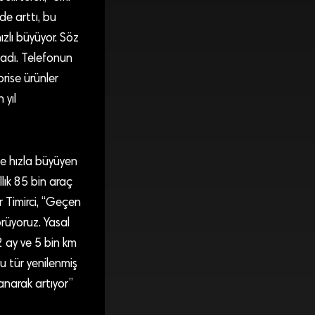
de arttı, bu
ızlı büyüyor. Söz
ladı. Telefonun
prise ürünler
 yıl
de hızla büyüyen
lık 85 bin araç
 Timirci, “Geçen
örüyoruz. Yasal
2 ay ve 5 bin km
Bu tür yenilenmiş
anarak artıyor”