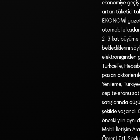
ekonomiye geçiş 
artan tüketici ta
EKONOMİ gazetesi
otomobile kadar b
2-3 kat büyüme ge
beklediklerini söy
elektroniğinden 
Turkcell’e, Heps
pazarı aktörleri i
Yenileme, Türkiye
cep telefonu satış
satışlarında düşü
şekilde yaşandı. C
önceki yılın aynı
Mobil İletişim Ar
Ömer Lütfi Soylu