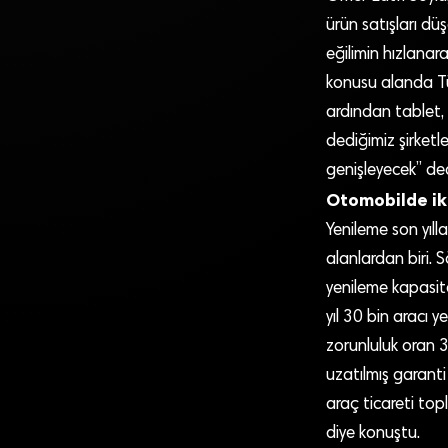
ürün satışları düş
eğilimin hızlanar
konusu alanda Tür
ardından tablet, 
dediğimiz şirketl
genişleyecek” ded
Otomobilde iki
Yenileme son yıll
alanlardan biri. 
yenileme kapasit
yıl 30 bin aracı y
zorunluluk oran 3
uzatılmış garanti 
araç ticareti top
diye konuştu.