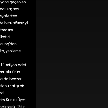
hayata geçerken
a ulaştırdı.
kıyafetten
 bıraktığımız yıl
rtmasını
üketici
amsung’dan
ka, yenileme
0-11 milyon adet
ı, sıfır ürün
ada da benzer
efonu satışı bir
di.
tim Kurulu Üyesi
rterek, “Sıfır