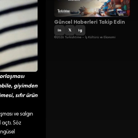
Güncel Haberleri Takip Edin
in
𝕏
ig
©2026 Turkishtime – İş Kültürü ve Ekonomi
zorlaşması
obile, giyimden
esi, sıfır ürün
şması ve salgın
l açtı. Söz
öngüsel