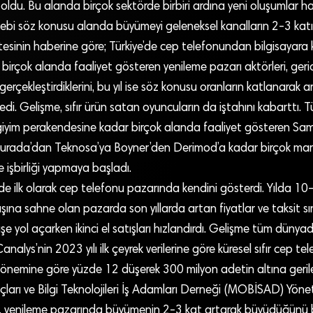
oldu. Bu alanda birçok sektörde birbiri ardına yeni oluşumlar 
lebi söz konusu alanda büyümeyi geleneksel kanalların 2-3 katın
nin haberine göre; Türkiye’de cep telefonundan bilgisayara 
irçok alanda faaliyet gösteren yenileme pazarı aktörleri, geride
rçekleştirdiklerini, bu yıl ise söz konusu oranların katlanarak a
ledi. Gelişme, sıfır ürün satan oyuncuların da iştahını kabarttı. T
giyim perakendesine kadar birçok alanda faaliyet gösteren S
iburada’dan Teknosa’ya Boyner’den Derimod’a kadar birçok mar
le işbirliği yapmaya başladı.
’de ilk olarak cep telefonu pazarında kendini gösterdi. Yılda 1
ına sahne olan pazarda son yıllarda artan fiyatlar ve taksit sınır
şe yol açarken ikinci el satışları hızlandırdı. Gelişme tüm düny
analys’nin 2023 yılı ilk çeyrek verilerine göre küresel sıfır cep tel
 dönemine göre yüzde 12 düşerek 300 milyon adetin altına gerile
açları ve Bilgi Teknolojileri İş Adamları Derneği (MOBİSAD) Yöne
, yenileme pazarında büyümenin 2-3 kat artarak büyüdüğünü beli