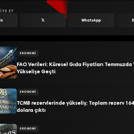
IYE ET
In
𝕏
WhatsApp
EKONOMI
FAO Verileri: Küresel Gıda Fiyatları Temmuzda
Yükselişe Geçti
EKONOMI
TCMB rezervlerinde yükseliş: Toplam rezerv 164
dolara çıktı
EKONOMI