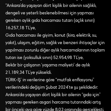
“Ankara’da yaşayan dört kişilik bir ailenin sağlıklı,
dengeli ve yeterli beslenebilmesi için yapması
gereken aylık gıda harcaması tutarı (açlık sınırı)
16.257,18 TL’ye,
Gıda harcaması ile giyim, konut (kira, elektrik, su,
yakıt), ulaşım, eğitim, sağlık ve benzeri ihtiyaçlar için
yapılması zorunlu diğer aylık harcamalarının toplam
tutarı ise (yoksulluk sınırı) 52.954,98 TL’ye,
Bekâr bir çalışanın ‘yaşama maliyeti’ de aylık
21.189,34 TL’ye yükseldi.
TÜRK-İŞ’ in verilerine göre “mutfak enflasyonu”
verilerindeki değişim Şubat 2024’te şu şekildedir:
Ankara’da yaşayan dört kişilik bir ailenin “gıda için”
yapması gereken asgari harcama tutarındaki artış
bir önceki aya göre yüzde 8,03 oranında gerçekleşti.