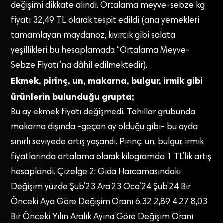
değişimi dikkate alındı. Ortalama meyve-sebze kg
fiyatı 32,49 TL olarak tespit edildi (ana yemekleri
tamamlayan maydanoz, kıvırcık gibi salata
yeşillikleri bu hesaplamada “Ortalama Meyve-
Sebze Fiyatı”na dâhil edilmektedir).
Ekmek, pirinç, un, makarna, bulgur, irmik gibi
ürünlerin bulunduğu grupta;
Bu ay ekmek fiyatı değişmedi. Tahıllar grubunda
makarna dışında -geçen ay olduğu gibi- bu ayda
sınırlı seviyede artış yaşandı. Pirinç, un, bulgur, irmik
fiyatlarında ortalama olarak kilogramda 1 TL’lik artış
hesaplandı. Çizelge 2: Gıda Harcamasındaki
Değişim yüzde Şub’23 Ara’23 Oca’24 Şub’24 Bir
Önceki Aya Göre Değişim Oranı 6,32 2,89 4,27 8,03
Bir Önceki Yılın Aralık Ayına Göre Değişim Oranı