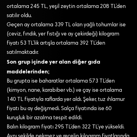
ortalama 245 TL, yeşil zeytin ortalama 208 TL’den
satılır oldu.
Geçen ay ortalama 339 TL olan yağlı tohumlar ise
(ceviz, fındık, yer fıstığı ve ay çekirdeği) kilogram
fiyatı 53 TL’lik artışla ortalama 392 TL’den
satılmaktadır.
Son grup içinde yer alan diğer gıda
maddelerinden;
Bu grupta ise baharatlar ortalama 573 TL’den
(kimyon, nane, karabiber vb.) ve çay ise ortalama
140 TL fiyatıyla raflarda yer aldı. Şeker, tuz ıhlamur
fiyatı bu ay değişmedi. Salça fiyatında ise 60
kuruşluk bir azalma tespit edildi.
Balın kilogram fiyatı 295 TL’den 322 TL’ye yükseldi.
Aynı şekilde pekmez ve reçelin kilogram fiyatlarında