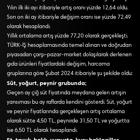
Yılın ilk iki ayı itibariyle artış oranı yüzde 12,64 oldu.
Son on iki ay itibariyle değişim oranı ise yüzde 72,49
olarak hesaplandı.
Yıllık ortalama artış yüzde 77,20 olarak gerçekleşti.
TÜRK-İŞ hesaplamasında temel alınan ve doğrudan
piyasadan çarşı-pazar-market dolaşılarak derlenen
gıda ürünleri fiyatlardaki değişim, harcama
gruplarına göre Şubat 2024 itibariyle şu şekilde oldu:
Süt, yoğurt, peynir grubunda;
Geçen ay çiğ süt fiyatında meydana gelen artışın
yansıması bu ay raflarda kendini gösterdi. Süt, yoğurt
ve peynir fiyatlarında gerçekleşen artış ortalama
olarak sütte 4,50 TL, peynirde 31,50 TL ve yoğurtta
ise 6,50 TL olarak hesaplandı.
Et, tavuk, balık, yumurta, kuru baklagiller,