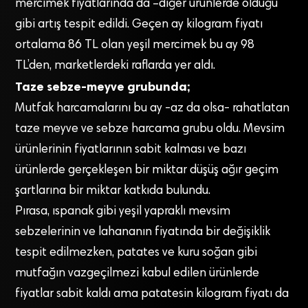
mercimek fiyatlarında da –diğer ürünlerde olduğu
gibi artış tespit edildi. Geçen ay kilogram fiyatı
ortalama 86 TL olan yeşil mercimek bu ay 98
TL’den, marketlerdeki raflarda yer aldı.
Taze sebze-meyve grubunda;
Mutfak harcamalarını bu ay -az da olsa- rahatlatan
taze meyve ve sebze harcama grubu oldu. Mevsim
ürünlerinin fiyatlarının sabit kalması ve bazı
ürünlerde gerçekleşen bir miktar düşüş ağır geçim
şartlarına bir miktar katkıda bulundu.
Pırasa, ıspanak gibi yeşil yapraklı mevsim
sebzelerinin ve lahananın fiyatında bir değişiklik
tespit edilmezken, patates ve kuru soğan gibi
mutfağın vazgeçilmezi kabul edilen ürünlerde
fiyatlar sabit kaldı ama patatesin kilogram fiyatı da