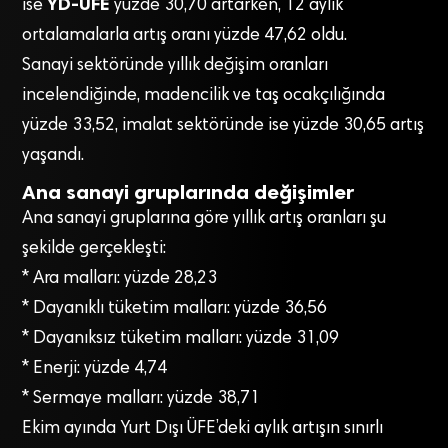
YD-ÜFE
ise
yüzde 30,70 artarken, 12 aylık
ortalamalarla artış oranı yüzde 47,62 oldu.
Sanayi sektöründe yıllık değişim oranları
incelendiğinde, madencilik ve taş ocakçılığında
yüzde 33,52, imalat sektöründe ise yüzde 30,65 artış
yaşandı.
Ana sanayi gruplarında değişimler
Ana sanayi gruplarına göre yıllık artış oranları şu
şekilde gerçekleşti:
* Ara malları: yüzde 28,23
* Dayanıklı tüketim malları: yüzde 36,56
* Dayanıksız tüketim malları: yüzde 31,09
* Enerji: yüzde 4,74
* Sermaye malları: yüzde 38,71
Ekim ayında Yurt Dışı ÜFE’deki aylık artışın sınırlı