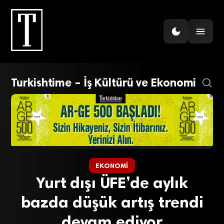
Turkishtime – İş Kültürü ve Ekonomi
EKONOMI
Yurt dışı ÜFE’de aylık
bazda düşük artış trendi
devam ediyor