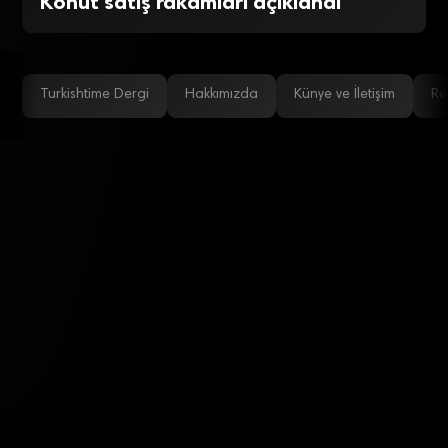
Konut satış rakamları açıklandı
Turkishtime Dergi
Hakkımızda
Künye ve İletişim
Re