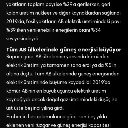
yakıtların toplam payı ise %29’a gerilerken, geri
kalan üretim nükleer ve diğer kaynaklardan sağlandı.
2019’da, fosil yakıtların AB elektrik üretimindeki payı
%39 iken yenilenebilir enerjilerin oranı %34
seviyesindeydi.
Tüm AB ülkelerinde güneş enerjisi büyüyor
Rapora göre, AB ülkelerinin yarısında kömürden
elektrik üretimi ya tamamen sona erdi ya da %5’in
altına düştü. Tüm AB ülkelerinde güneş enerjisinden
elektrik üretiminde büyüme kaydedildi. 2019’da
kömür, AB’nin en büyük üçüncü elektrik üretim
kaynağıydı, ancak doğal gaz üretimindeki düşüş ise
üst üste beşinci yılına girdi.
Ember’in hesaplamalarına göre, son beş yılda
eklenen yeni rüzgar ve güneş enerjisi kapasitesi