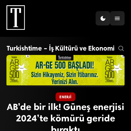
Turkishtime – İş Kültürü ve Ekonomi
ENERJI
AB’de bir ilk! Güneş enerjisi
2024’te kömürü geride
bıraktı