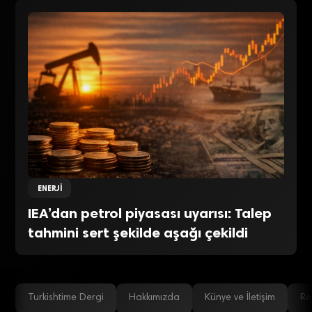
ENERJI
IEA’dan petrol piyasası uyarısı: Talep
tahmini sert şekilde aşağı çekildi
Turkishtime Dergi
Hakkımızda
Künye ve İletişim
Re