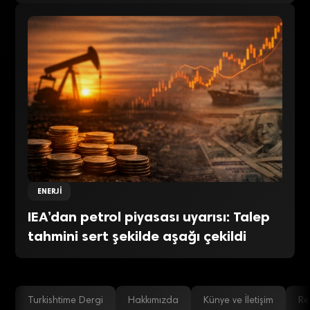
ENERJI
IEA’dan petrol piyasası uyarısı: Talep
tahmini sert şekilde aşağı çekildi
Turkishtime Dergi
Hakkımızda
Künye ve İletişim
Re