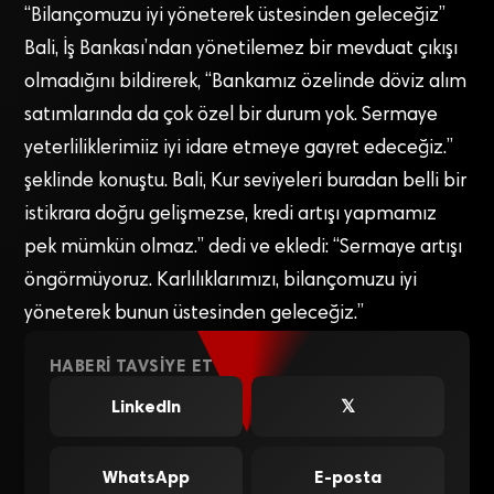
“Bilançomuzu iyi yöneterek üstesinden geleceğiz”
Bali, İş Bankası’ndan yönetilemez bir mevduat çıkışı
olmadığını bildirerek, “Bankamız özelinde döviz alım
satımlarında da çok özel bir durum yok. Sermaye
yeterliliklerimiiz iyi idare etmeye gayret edeceğiz.”
şeklinde konuştu. Bali, Kur seviyeleri buradan belli bir
istikrara doğru gelişmezse, kredi artışı yapmamız
pek mümkün olmaz.” dedi ve ekledi: “Sermaye artışı
öngörmüyoruz. Karlılıklarımızı, bilançomuzu iyi
yöneterek bunun üstesinden geleceğiz.”
HABERI TAVSIYE ET
LinkedIn
𝕏
WhatsApp
E-posta