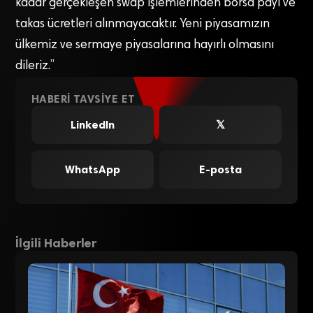
kadar gerçekleşen swap işlemlerinden borsa payı ve
takas ücretleri alınmayacaktır. Yeni piyasamızın
ülkemiz ve sermaye piyasalarına hayırlı olmasını
dileriz.”
HABERI TAVSIYE ET
LinkedIn
𝕏
WhatsApp
E-posta
İlgili Haberler