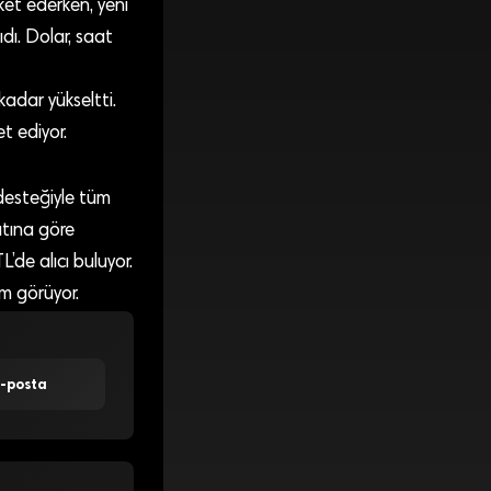
ket ederken, yeni
dı. Dolar, saat
kadar yükseltti.
t ediyor.
 desteğiyle tüm
atına göre
de alıcı buluyor.
em görüyor.
E-posta