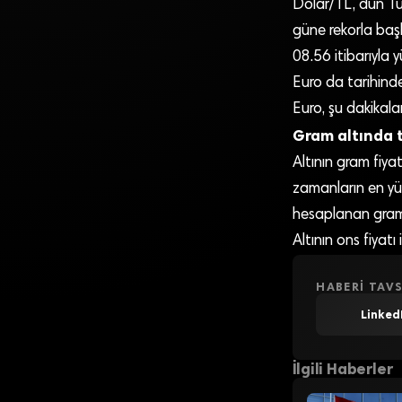
Dolar/TL, dün Tü
güne rekorla başl
08.56 itibarıyla 
Euro da tarihinde 
Euro, şu dakikal
Gram altında t
Altının gram fiyat
zamanların en yük
hesaplanan gram a
Altının ons fiyat
HABERI TAVS
Linked
İlgili Haberler