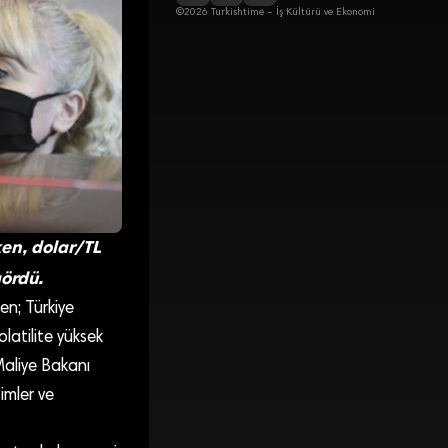
©2026 Turkishtime – İş Kültürü ve Ekonomi
ken, dolar/TL
gördü.
en; Türkiye
olatilite yüksek
 Maliye Bakanı
imler ve