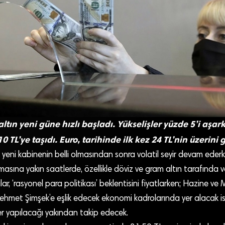
ltın yeni güne hızlı başladı. Yükselişler yüzde 5’i aşar
10 TL’ye taşıdı. Euro, tarihinde ilk kez 24 TL’nin üzerini 
, yeni kabinenin belli olmasından sonra volatil seyir devam ederk
masına yakın saatlerde, özellikle döviz ve gram altın tarafında v
lar, ‘rasyonel para politikası’ beklentisini fiyatlarken; Hazine ve
hmet Şimşek’e eşlik edecek ekonomi kadrolarında yer alacak is
 yapılacağı yakından takip edecek.