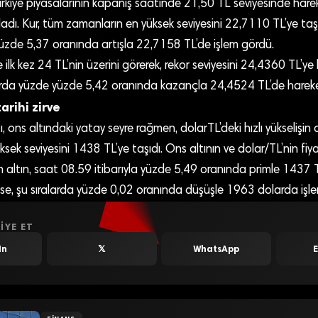
rkiye piyasalarının kapanış saatinde 21,50 TL seviyesinde hare
adı. Kur, tüm zamanların en yüksek seviyesini 22,7110 TL’ye taşı
yüzde 5,37 oranında artışla 22,7158 TL’de işlem gördü.
ilk kez 24 TL’nin üzerini görerek, rekor seviyesini 24,4360 TL’ye 
arda yüzde yüzde 5,42 oranında kazançla 24,4524 TL’de hareke
arihi zirve
ı, ons altındaki yatay seyre rağmen, dolarTL’deki hızlı yükselişin
sek seviyesini 1438 TL’ye taşıdı. Ons altının ve dolar/TL’nin fiy
ltın, saat 08.59 itibarıyla yüzde 5,49 oranında primle 1437 TL’
ı ise, şu sıralarda yüzde 0,02 oranında düşüşle 1963 dolarda işl
IYE ET
In
𝕏
WhatsApp