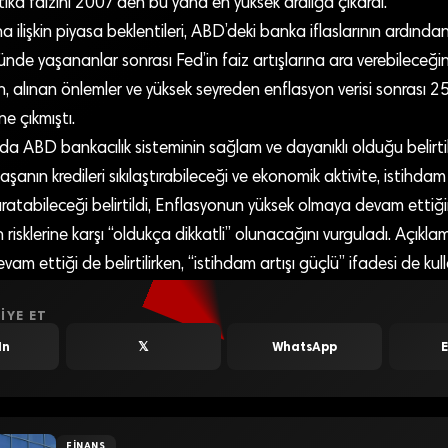
tika faizini 2007’den bu yana en yüksek aralığa çıkardı.
na ilişkin piyasa beklentileri, ABD’deki banka iflaslarının ardında
ünde yaşananlar sonrası Fed’in faiz artışlarına ara verebileceğin
 alınan önlemler ve yüksek seyreden enflasyon verisi sonrası 25
ne çıkmıştı.
a ABD bankacılık sisteminin sağlam ve dayanıklı olduğu belirtili
aşanın kredileri sıkılaştırabileceği ve ekonomik aktivite, istihda
ratabileceği belirtildi, Enflasyonun yüksek olmaya devam ettiğin
isklerine karşı “oldukça dikkatli” olunacağını vurguladı. Açıkl
 ettiği de belirtilirken, “istihdam artışı güçlü” ifadesi de kulla
IYE ET
In
𝕏
WhatsApp
FINANS