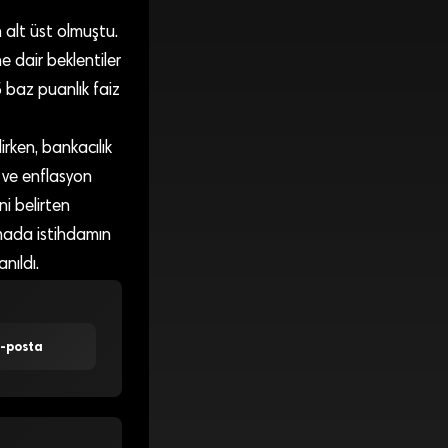
n alt üst olmuştu.
e dair beklentiler
 baz puanlık faiz
rken, bankacılık
m ve enflasyon
i belirten
amada istihdamın
nıldı.
E-posta