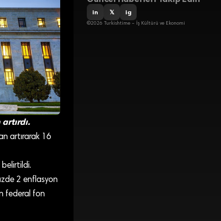
in
𝕏
ig
©2026 Turkishtime – İş Kültürü ve Ekonomi
artırdı.
an artırarak 16
elirtildi.
üzde 2 enflasyon
n federal fon