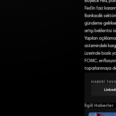
Böylece Fed, poli
Fed’in faiz kararı
Bankacılık sektör
gündeme gelirken,
artışı beklentisi ö
Yapılan açıklamad
sistemindeki karg
üzerinde baskı ya
FOMC, enflasyon r
toparlanmaya devam
HABERI TAVS
Linked
İlgili Haberler