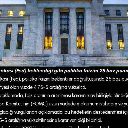
ası (Fed) beklendiği gibi politika faizini 25 baz puan 
sı (Fed), politika faizini beklentiler doğrultusunda 25 baz pu
viyesi olan yüzde 4,75-5 aralığına yükseltti.
ıklamada, faiz oranının artırılması kararının oy birliğiyle alındığı b
yasa Komitesinin (FOMC) uzun vadede maksimum istihdam ve y
ladığı vurgulanan açıklamada, bu hedeflerin desteklenmesi içi
5 aralığına yükseltilmesine karar verildiği bildirildi.