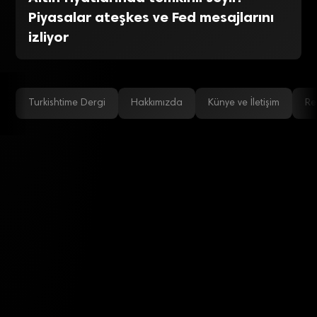
Piyasalar ateşkes ve Fed mesajlarını
izliyor
Turkishtime Dergi
Hakkımızda
Künye ve İletişim
Re