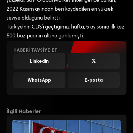
yükseldi. S&P Global Market Intelligence bunun,
2022 Kasım ayından beri kaydedilen en yüksek
seviye olduğunu belirtti.
Türkiye’nin CDS’i geçtiğimiz hafta, 5 ay sonra ilk kez
500 baz puanın altına gerilemişti.
HABERI TAVSIYE ET
LinkedIn
𝕏
WhatsApp
E-posta
İlgili Haberler