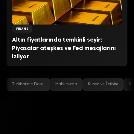
FINANS
Altın fiyatlarında temkinli seyir:
Piyasalar ateşkes ve Fed mesajlarını
izliyor
Turkishtime Dergi
Hakkımızda
Künye ve İletişim
Re