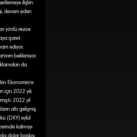
rilemeye ilişkin
ağı, devam eden
rı yönlü revize
aya işaret
vam ediyor.
tırım bekleniyor.
ıklamaları da
şkin Ekonomim’e
 için 2022 yılı
ıştı. 2022 yıl
rın altı gelişmiş
si (DXY) eylül
zerinde kalmayı
rda dolar baskısı