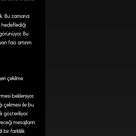
cak. Bu zamana
 hedeflediği
 görünüyor. Bu
an faiz artırım
eri çekilme
mesi bekleniyor.
ğı çekmesi ile bu
k gösteriliyor.
receği mesajların
ir farklılık