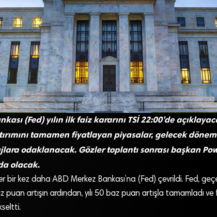
ası (Fed) yılın ilk faiz kararını TSİ 22:00’de açıklaya
rtırımını tamamen fiyatlayan piyasalar, gelecek döneme
jlara odaklanacak. Gözler toplantı sonrası başkan Pow
da olacak.
r bir kez daha ABD Merkez Bankası’na (Fed) çevrildi. Fed, geçe
z puan artışın ardından, yılı 50 baz puan artışla tamamladı ve 
seltti.