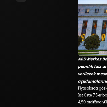
ABD Merkez Bank
puanlık faiz a
verilecek mesa
açıklamaların
Piyasalarda gözle
üst üste 75’er ba
4,50 aralığına yük