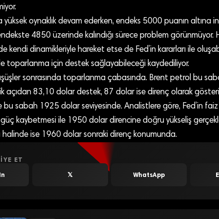
iyor.
a yüksek oynaklık devam ederken, endeks 5000 puanın altına ind
 endekste 4850 üzerinde kalındığı sürece problem görünmüyor. 
kendi dinamikleriyle hareket etse de Fed’in kararları ile oluşa
e toparlanma için destek sağlayabileceği kaydediliyor.
 düşüşler sonrasında toparlanma çabasında. Brent petrol bu sa
ik açıdan 83,10 dolar destek, 87 dolar ise direnç olarak gösteril
se bu sabah 1925 dolar seviyesinde. Analistlere göre, Fed’in faiz
güç kaybetmesi ile 1950 dolar direncine doğru yükseliş gerçekle
sı halinde ise 1960 dolar sonraki direnç konumunda.
IYE ET
In
𝕏
WhatsApp