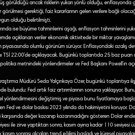
 görüldüğü ancak risklerin yukarı yönlü olduğu, enflasyonda ge
 görülmesi gerektiği, faiz kararlarının gelen verilere bağlı olac
uygun olduğu belirtilmişti.
rında ise büyüme tahminlerini aşağı, enflasyon tahminlerini yuka
emde açıklanan veriler ekonomik aktivitede bir miktar yavaşlam
m piyasasında olumlu görünüm sürüyor. Enflasyondaki azalış de
ını TSİ 22:00’de açıklayacak. Bugünkü toplantıda 25 baz puan ar
, politika metnindeki yönlendirmeler ve Fed Başkanı Powell’ın aç
 Araştırma Müdürü Seda Yalçınkaya Özer, bugünkü toplantıya ili
e bulundu: Fed artık faiz artırımlarının sonuna yaklaşıyor. Bunun
l yönlendirmesini değiştirmiş ve piyasa bunu fiyatlamaya başlam
n Fed ve dolar baskısı 2023 yılında da hakimiyetini koruyor. Dola
eri karşısında değer kazanıp kazanmadığını gösteren Dolar endek
esi ile zirve yaptıktan sonra, kasım ayına kadar 110 seviyesi ü
 kasım sonrası alçalan trend eğilimi başladı ve küresel piyasala