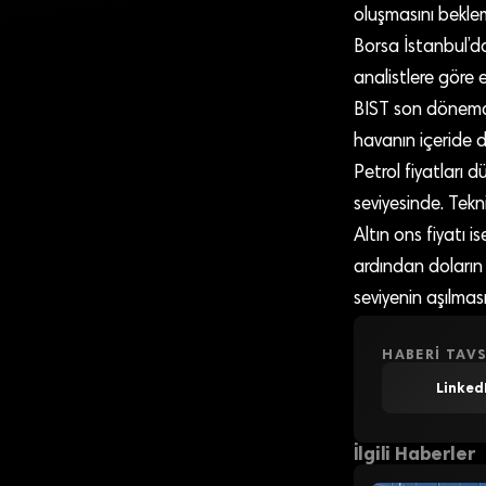
oluşmasını beklem
Borsa İstanbul’d
analistlere göre
BIST son dönemde 
havanın içeride d
Petrol fiyatları
seviyesinde. Tekn
Altın ons fiyatı i
ardından doların 
seviyenin aşılma
HABERI TAVS
Linked
İlgili Haberler