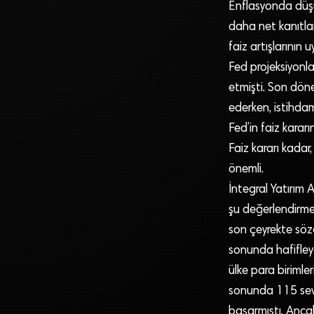
Enflasyonda düşüş
daha net kanıtlar
faiz artışlarının 
Fed projeksiyonla
etmişti. Son dön
ederken, istihda
Fed’in faiz karar
Faiz kararı kadar
önemli.
İntegral Yatırım
şu değerlendirmed
son çeyrekte söze
sonunda hafifleye
ülke para biriml
sonunda 115 seviy
başarmıştı. Ancak