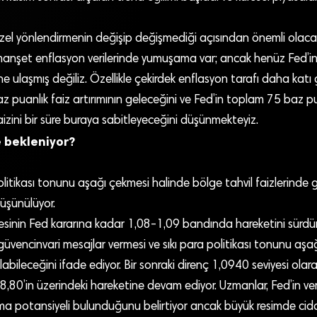
özel yönlendirmenin değişip değişmediği açısından önemli ola
manşet enflasyon verilerinde yumuşama var; ancak henüz Fed’in
ne ulaşmış değiliz. Özellikle çekirdek enflasyon tarafı daha katı
 puanlık faiz artırımının geleceğini ve Fed’in toplam 75 baz pu
faizini bir süre buraya sabitleyeceğini düşünmekteyiz.
e bekleniyor?
politikası tonunu aşağı çekmesi halinde bölge tahvil faizlerinde g
üşünülüyor.
esinin Fed kararına kadar 1,08-1,09 bandında hareketini sürdür
n güvencinvari mesajlar vermesi ve sıkı para politikası tonunu aşa
rılabileceğini ifade ediyor. Bir sonraki direnç 1,0940 seviyesi olara
8,80’in üzerindeki hareketine devam ediyor. Uzmanlar, Fed’in ve
tma potansiyeli bulunduğunu belirtiyor ancak büyük resimde ciddi b