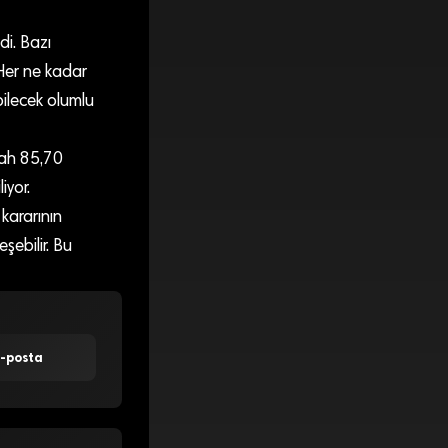
i. Bazı
Her ne kadar
bilecek olumlu
bah 85,70
iyor.
 kararının
şebilir. Bu
E-posta