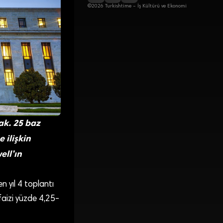
©2026 Turkishtime – İş Kültürü ve Ekonomi
cak. 25 baz
 ilişkin
ell’ın
n yıl 4 toplantı
faizi yüzde 4,25-