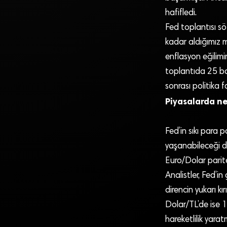
hafifledi.
Fed toplantısı s
kadar aldığımız 
enflasyon eğilimi
toplantıda 25 baz
sonrası politika 
Piyasalarda n
Fed’in sıkı para 
yaşanabileceği d
Euro/Dolar parit
Analistler, Fed’i
direncin yukarı kı
Dolar/TL’de ise 1
hareketlilik yara