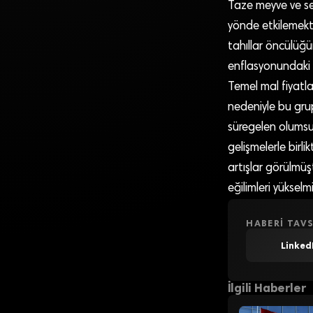
Taze meyve ve se
yönde etkilemekte
tahıllar öncülüğ
enflasyonundaki gö
Temel mal fiyatlar
nedeniyle bu grup
süregelen olumsuz
gelişmelerle birli
artışlar görülmüş
eğilimleri yükselmiş
HABERI TAVS
Linked
İlgili Haberler