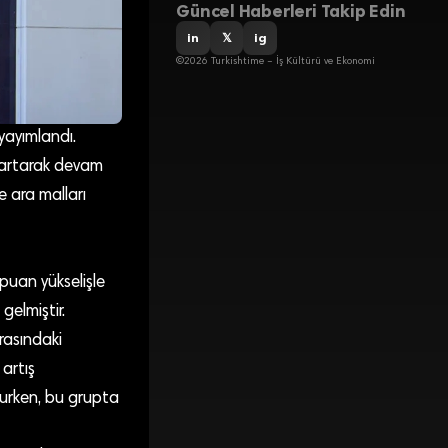
Güncel Haberleri Takip Edin
in
𝕏
ig
©2026 Turkishtime – İş Kültürü ve Ekonomi
yayımlandı.
e artarak devam
e ara malları
 puan yükselişle
gelmiştir.
rasındaki
artış
lurken, bu grupta