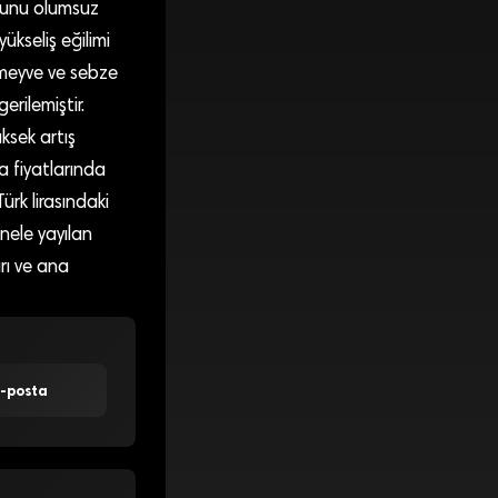
nunu olumsuz
ükseliş eğilimi
 meyve ve sebze
erilemiştir.
üksek artış
a fiyatlarında
rk lirasındaki
enele yayılan
rı ve ana
E-posta