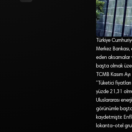
Türkiye Cumhuriy
Merkez Bankası, e
eden aksamalar ve 
başta olmak üzere
TCMB Kasım Ayı F
“Tüketici fiyatla
yüzde 21,31 olmuş
Uluslararası ener
görünümle başta a
kaydetmiştir. Enf
lokanta-otel grub