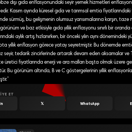
bze dışı gıda enflasyonundaki seyir yemek hizmetleri enflasyo
dir. Kasım ayında küresel gıda ve tarımsal emtia fiyatlarındaki y
ünde sürmüş, bu gelişmenin olumsuz yansımalarına karşın, taze
rünüm ve baz etkisiyle gıda yıllık enflasyonu sınırlı bir oranda g
ındaki aylık artış hızlanırken, bir önceki yılın aynı dönemindeki y
ta yıllık enflasyon görece yatay seyretmiştir. Bu dönemde emti
 seyir, tedarik zincirlerinde artarak devam eden aksamalar ve Tü
kte üretici fiyatlarında enerji ve ara malları başta olmak üzere g
tür. Bu görünüm altında, B ve C göstergelerinin yıllık enflasyonla
tir.”
IYE ET
In
𝕏
WhatsApp