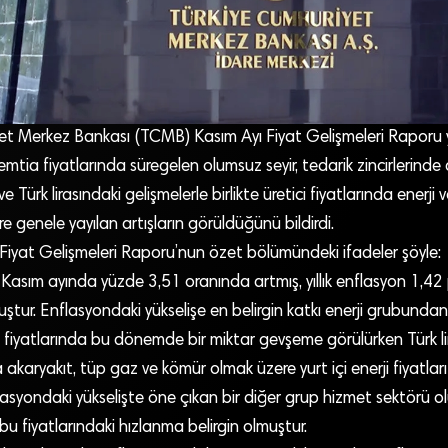
et Merkez Bankası (TCMB) Kasım Ayı Fiyat Gelişmeleri Raporu 
mtia fiyatlarında süregelen olumsuz seyir, tedarik zincirlerind
Türk lirasındaki gelişmelerle birlikte üretici fiyatlarında enerji v
 genele yayılan artışların görüldüğünü bildirdi.
iyat Gelişmeleri Raporu’nun özet bölümündeki ifadeler şöyle:
rı Kasım ayında yüzde 3,51 oranında artmış, yıllık enflasyon 1,42
tur. Enflasyondaki yükselişe en belirgin katkı enerji grubundan 
ji fiyatlarında bu dönemde bir miktar gevşeme görülürken Türk li
karyakıt, tüp gaz ve kömür olmak üzere yurt içi enerji fiyatları 
lasyondaki yükselişte öne çıkan bir diğer grup hizmet sektörü o
u fiyatlarındaki hızlanma belirgin olmuştur.