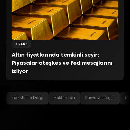
FINANS
Altın fiyatlarında temkinli seyir:
Piyasalar ateşkes ve Fed mesajlarını
izliyor
Turkishtime Dergi
Hakkımızda
Künye ve İletişim
Re