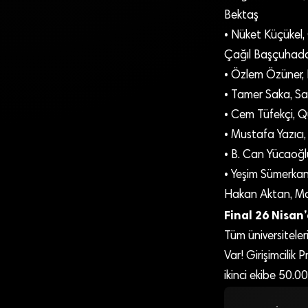
Bektaş
• Nüket Küçükel,
Çağıl Başçuhad
• Özlem Özüner, 
• Tamer Saka, Sa
• Cem Tüfekçi, Q
• Mustafa Yazıcı,
• B. Can Yücaoğl
• Yeşim Sümerkan
Hakan Aktan, Ma
Final 26 Nisan
Tüm üniversiteler
Var! Girişimcilik
ikinci ekibe 50.0