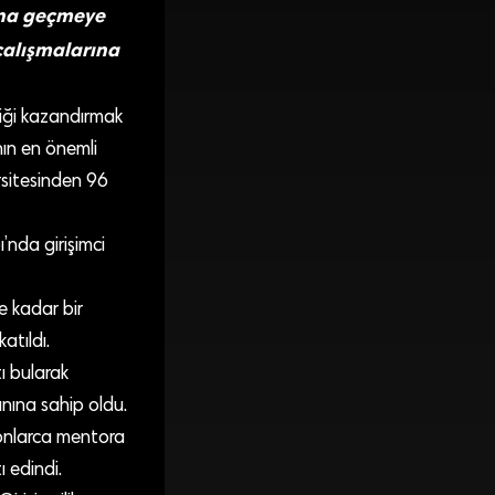
bına geçmeye
çalışmalarına
nliği kazandırmak
ın en önemli
ersitesinden 96
’nda girişimci
e kadar bir
atıldı.
ı bularak
nına sahip oldu.
 onlarca mentora
ı edindi.