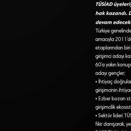
TÜSİAD üyeleri
hak kazandı. D
devam edecek
Türkiye genelinde 
amacıyla 2011’de
etaplarından biri
girişimci adayı kat
60’a yakın konuşm
adayı gençler;
• İhtiyaç doğrula
girişimcinin ihtiy
• Ezber bozan sta
girişimcilik eko
• Sektör lideri T
fikir danışarak, ye