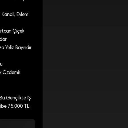
 Kandil, Eylem
ertcan Çiçek
mdar
a Yeliz Bayındır
lu
k Özdemir,
 Bu Gençlikte İŞ
ekibe 75.000 TL,