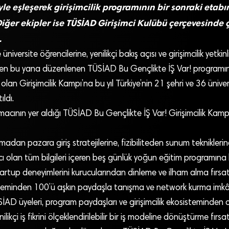
yle eşleşerek girişimcilik programının bir sonraki eta
iğer ekipler ise TÜSİAD Girişimci Kulübü çerçevesinde 
.
üniversite öğrencilerine, yenilikçi bakış açısı ve girişimcilik yetki
n bu yana düzenlenen TÜSİAD Bu Gençlikte İŞ Var! programın
 olan Girişimcilik Kampı’na bu yıl Türkiye’nin 21 şehri ve 36 üniv
ıldı.
acının yer aldığı TÜSİAD Bu Gençlikte İŞ Var! Girişimcilik Kampı
madan pazara giriş stratejilerine, fizibiliteden sunum tekniklerin
acı olan tüm bilgileri içeren beş günlük yoğun eğitim programına k
rtup deneyimlerini kurucularından dinleme ve ilham alma fırsat
sisteminden 100’ü aşkın paydaşla tanışma ve network kurma imkâ
ÜSİAD üyeleri, program paydaşları ve girişimcilik ekosisteminden
nilikçi iş fikrini ölçeklendirilebilir bir iş modeline dönüştürme fırsat