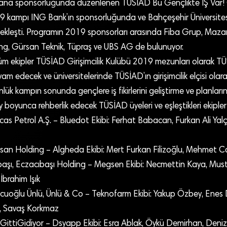
 ana sponsorluğunda düzenlenen TÜSİAD Bu Gençlikte İŞ Var! Gi
9 kampı ING Bank’ın sponsorluğunda ve Bahçeşehir Üniversitesi
çekleşti. Programın 2019 sponsorları arasında Fiba Grup, Maza
ng, Gürsan Teknik, Tüpraş ve UBS AG de bulunuyor.
m ekipler TÜSİAD Girişimcilik Kulübü 2019 mezunları olarak TÜ
am edecek ve üniversitelerinde TÜSİAD’ın girişimcilik elçisi olar
nlük kampın sonunda gençlere iş fikirlerini geliştirme ve planları
 boyunca rehberlik edecek TÜSİAD üyeleri ve eşleştikleri ekipler 
cas Petrol A.Ş. – Bluedot Ekibi: Ferhat Babacan, Furkan Ali Yalçın
rusan Holding – Algheda Ekibi: Mert Furkan Filizoğlu, Mehmet 
başı, Eczacıbaşı Holding – Megsen Ekibi: Necmettin Kaya, Mus
İbrahim Işık
uoğlu Ünlü, Ünlü & Co – Teknofarm Ekibi: Yakup Özbey, Enes
k, Savaş Korkmaz
 GittiGidiyor – Dsyapp Ekibi: Esra Ablak, Öykü Demirhan, Deniz