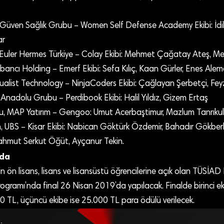
 Güven Sağlık Grubu – Women Self Defense Academy Ekibi: İdil
ar
Euler Hermes Türkiye – Colay Ekibi: Mehmet Çağatay Ateş, M
bancı Holding – Emerf Ekibi: Sefa Kılıç, Kaan Gürler, Enes Ale
ualist Technology – NinjaCoders Ekibi: Çağlayan Şerbetçi, Feyz
 Anadolu Grubu – Perdibook Ekibi: Halil Yıldız, Gizem Ertaş
u, MAP Yatırım – Gengoo: Umut Acerbaştimur, Mazlum Tanrıku
, UBS – Kisar Ekibi: Nabican Göktürk Özdemir, Bahadır Gökber
hmut Serkut Öğüt, Ayçanur Tekin.
’da
in ön lisans, lisans ve lisansüstü öğrencilerine açık olan TÜSİAD
 Programı’nda final 26 Nisan 2019’da yapılacak. Finalde birinci 
00 TL, üçüncü ekibe ise 25.000 TL para ödülü verilecek.