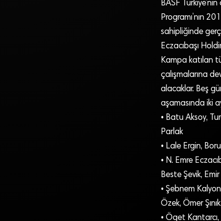
BASF Türkiye’nin
Programı’nın 201
sahipliğinde ger
Eczacıbaşı Holdi
Kampa katılan tü
çalışmalarına dev
alacaklar. Beş gü
aşamasında iki ay
• Batu Aksoy, Tur
Parlak
• Lale Ergin, Bo
• N. Emre Eczacı
Beste Şevik, Emir 
• Şebnem Kalyonc
Özek, Ömer Şını
• Öget Kantarcı,