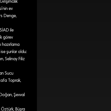
rişimcilik
’nin ev
rs Denge,
SİAD ile
ak görev
nı hazırlama
ise şunlar oldu:
, Selinay Filiz
Can Sucu
tafa Toprak,
 Doğan, Şevval
 Öztürk, Büşra