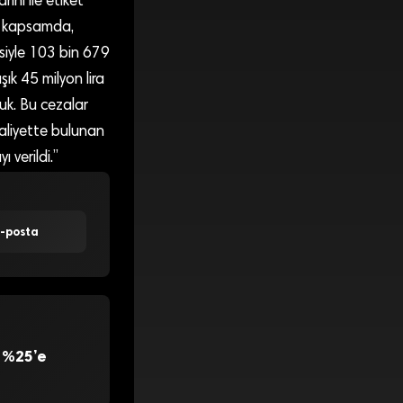
rihi ile etiket
Bu kapsamda,
​​​​​​​103 bin 679
ık 45 milyon lira
uk. Bu cezalar
aaliyette bulunan
 verildi.”
E-posta
 %25’e