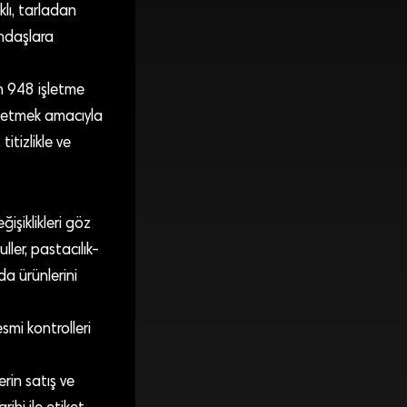
lı, tarladan
andaşlara
in 948 işletme
n etmek amacıyla
itizlikle ve
işiklikleri göz
ler, pastacılık-
da ürünlerini
smi kontrolleri
rin satış ve