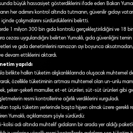
unda büyük hassasiyet gösterdiklerini ifade eden Bakan Yumak
nın her adımını kontrol altında tutmanın, güvenilir gıdayı vat
çinde çalışmalarını sürdürdüklerini belirtti.
rde 1 milyon 300 bin gıda kontrolü gerçekleştirildiğini ve 18 b
ra cezası uygulandığını belirten Yumaklı, gıda güvenliğini temi
iyetleri ve gıda denetimlerini ramazan ayı boyunca aksatmadan, t
ye devam ettiklerini aktardı.
netim yapıldı
a birlikte halkın tüketim alışkanlıklarında oluşacak muhtemel değ
rak, özellikle tüketiminin artması muhtemel olan un-unlu mamul
mek, şeker-şekerli mamuller, et-et ürünleri, süt-süt ürünleri gibi gı
letmelerin resmi kontrollerine ağırlık verdiklerini vurguladı.
pılan toplu tüketim yerlerinde başta hijyen olmak üzere gerekli re
diren Yumaklı, açıklamasını şöyle sürdürdü:
olisi adı altında muhtelif gıdaların bir arada yer aldığı paketle