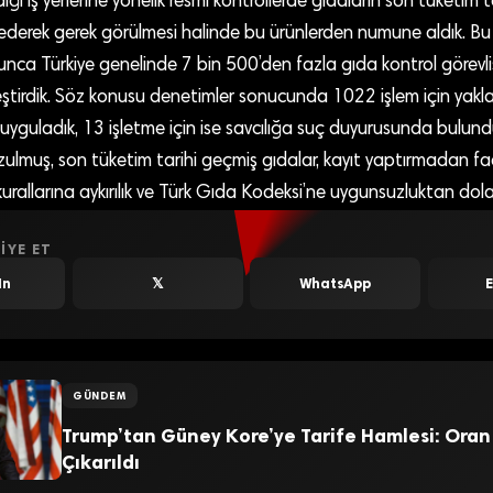
ığı iş yerlerine yönelik resmi kontrollerde gıdaların son tüketim ta
ol ederek gerek görülmesi halinde bu ürünlerden numune aldık. 
a Türkiye genelinde 7 bin 500’den fazla gıda kontrol görevlisiyle 
tirdik. Söz konusu denetimler sonucunda 1022 işlem için yaklaş
 uyguladık, 13 işletme için ise savcılığa suç duyurusunda bulund
bozulmuş, son tüketim tarihi geçmiş gıdalar, kayıt yaptırmadan f
 kurallarına aykırılık ve Türk Gıda Kodeksi’ne uygunsuzluktan dolayı
IYE ET
In
𝕏
WhatsApp
GÜNDEM
Trump’tan Güney Kore’ye Tarife Hamlesi: Oran
Çıkarıldı