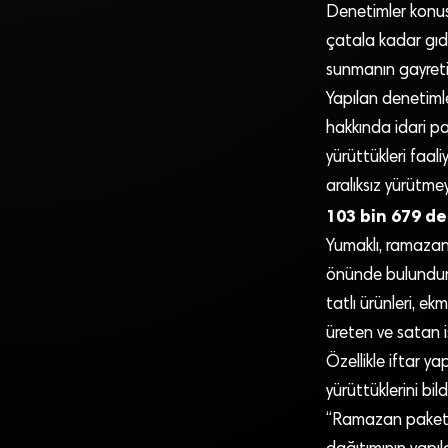
Denetimler konus
çatala kadar gıda
sunmanın gayreti i
Yapılan denetimle
hakkında idari pa
yürüttükleri faal
aralıksız yürütme
103 bin 679 de
Yumaklı, ramazanl
önünde bulundura
tatlı ürünleri, ek
üreten ve satan iş
Özellikle iftar ya
yürüttüklerini bil
“Ramazan paketi-k