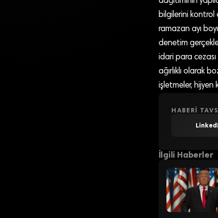
dağıtımının yapıld
bilgilerini kontr
ramazan ayı boyunc
denetim gerçekleş
idari para cezası
ağırlıklı olarak 
işletmeler, hijyen
HABERI TAVS
Linked
İlgili Haberler