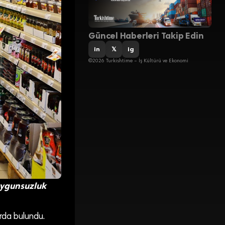
Güncel Haberleri Takip Edin
in
𝕏
ig
©2026 Turkishtime – İş Kültürü ve Ekonomi
uygunsuzluk
rda bulundu.