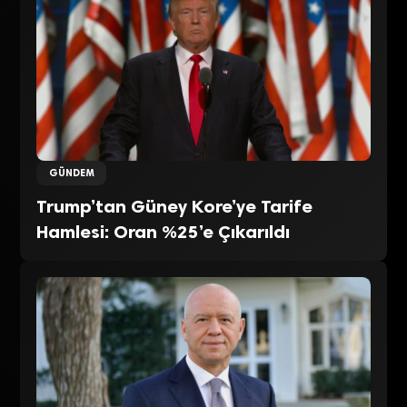
GÜNDEM
Trump’tan Güney Kore’ye Tarife
Hamlesi: Oran %25’e Çıkarıldı