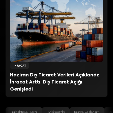
İHRACAT
Haziran Dış Ticaret Verileri Açıklandı:
İhracat Arttı, Dış Ticaret Açığı
Genişledi
Turkishtime Dergi
Hakkımızda
Künye ve İletişim
Re