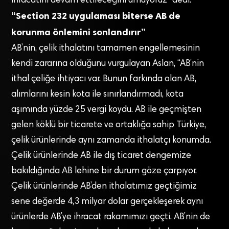
ihracatını devam ettireceğini umuyoruz” dedi.
“Section 232 uygulaması biterse AB de
korunma önlemini sonlandırır”
AB’nin, çelik ithalatını tamamen engellemesinin
kendi zararına olduğunu vurgulayan Aslan, “AB’nin
ithal çeliğe ihtiyacı var. Bunun farkında olan AB,
alımlarını kesin kota ile sınırlandırmadı, kota
aşımında yüzde 25 vergi koydu. AB ile geçmişten
gelen köklü bir ticarete ve ortaklığa sahip Türkiye,
çelik ürünlerinde aynı zamanda ithalatçı konumda.
Çelik ürünlerinde AB ile dış ticaret dengemize
bakıldığında AB lehine bir durum göze çarpıyor.
Çelik ürünlerinde AB’den ithalatımız geçtiğimiz
sene değerde 4,3 milyar dolar gerçekleşerek aynı
ürünlerde AB’ye ihracat rakamımızı geçti. AB’nin de