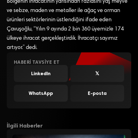
Bölgenin ihracatının yarısından fazlasını yaş meyve
ve sebze, maden ve metaller ile ağaç ve orman
ürünleri sektörlerinin üstlendiğini ifade eden
Çavuşoğlu, “Yılın 9 ayında 2 bin 360 üyemizle 174
ülkeye ihracat gerçekleştirdik. İhracatçı sayımız
artıyor.” dedi.
HABERI TAVSIYE ET
LinkedIn
𝕏
WhatsApp
E-posta
İlgili Haberler