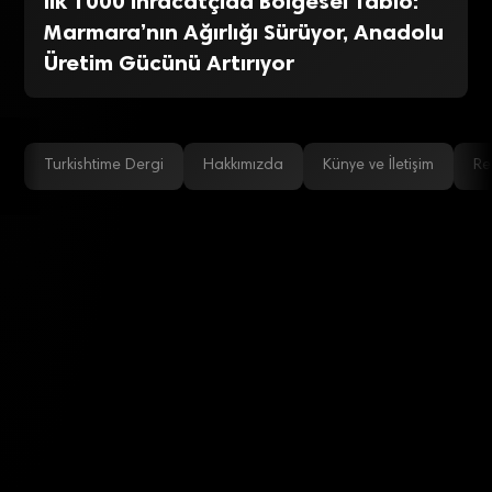
İlk 1000 İhracatçıda Bölgesel Tablo:
Marmara’nın Ağırlığı Sürüyor, Anadolu
Üretim Gücünü Artırıyor
Turkishtime Dergi
Hakkımızda
Künye ve İletişim
Re