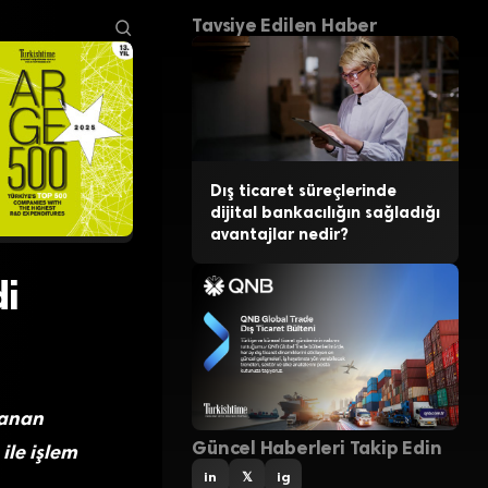
Tavsiye Edilen Haber
Dış ticaret süreçlerinde
dijital bankacılığın sağladığı
avantajlar nedir?
di
lanan
Güncel Haberleri Takip Edin
ile işlem
in
𝕏
ig