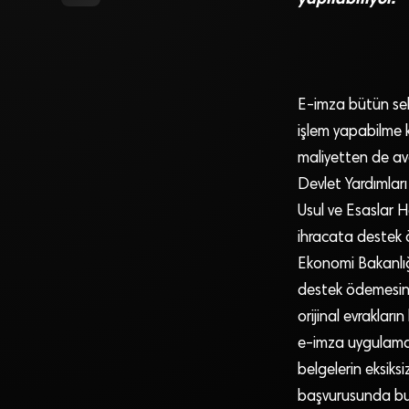
E-imza bütün sektö
işlem yapabilme 
maliyetten de av
Devlet Yardımlar
Usul ve Esaslar 
ihracata destek 
Ekonomi Bakanlığ
destek ödemesine 
orijinal evraklar
e-imza uygulama
belgelerin eksiks
başvurusunda bulu