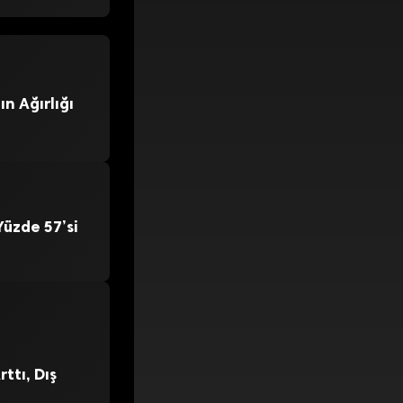
n Ağırlığı
üzde 57’si
ttı, Dış