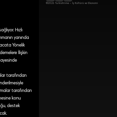
©2026 Turkishtime – İş Kültürü ve Ekonomi
ğlıyor. Hızlı
sunmanın yanında
racata Yönelik
emelere İlişkin
sayesinde
lar tarafından
nderilmesiyle
irmalar tarafından
mesine konu
uğu, destek
cak.