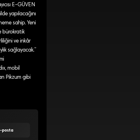
ğlayıcısı E-GÜVEN
ilde yapılacağını
öneme sahip. Yeni
e bürokratik
liğini ve inkâr
ylık sağlayacak.”
mi
dix, mobil
yan Pikzum gibi
E-posta