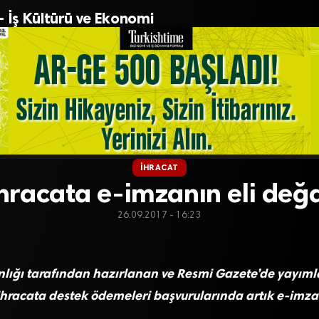
– İş Kültürü ve Ekonomi
İHRACAT
hracata e-imzanın eli değ
26.09.2017 - 16:23
lığı tarafından hazırlanan ve Resmi Gazete’de yayım
ihracata destek ödemeleri başvurularında artık e-imza 