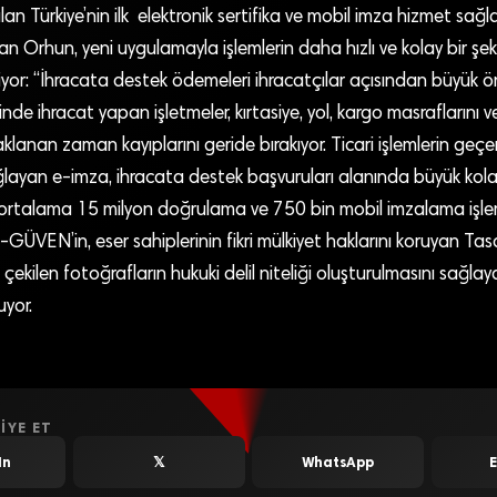
lan Türkiye’nin ilk elektronik sertifika ve mobil imza hizmet sa
Orhun, yeni uygulamayla işlemlerin daha hızlı ve kolay bir şek
diyor: “İhracata destek ödemeleri ihracatçılar açısından büyük 
nde ihracat yapan işletmeler, kırtasiye, yol, kargo masraflarını v
lanan zaman kayıplarını geride bırakıyor. Ticari işlemlerin geçerli
ğlayan e-imza, ihracata destek başvuruları alanında büyük kola
talama 15 milyon doğrulama ve 750 bin mobil imzalama işle
E-GÜVEN’in, eser sahiplerinin fikri mülkiyet haklarını koruyan Tas
 çekilen fotoğrafların hukuki delil niteliği oluşturulmasını sağla
uyor.
IYE ET
In
𝕏
WhatsApp