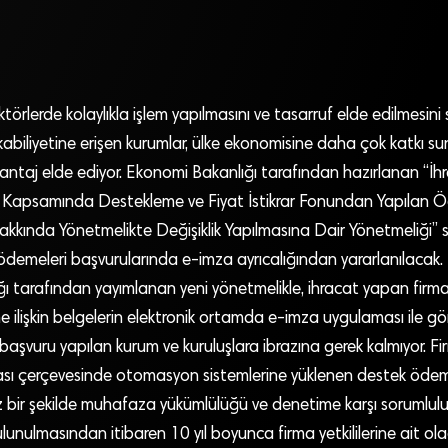
rlerde kolaylıkla işlem yapılmasını ve tasarruf elde edilmesini sa
kabiliyetine erişen kurumlar, ülke ekonomisine daha çok katkı 
antaj elde ediyor. Ekonomi Bakanlığı tarafından hazırlanan “İh
ı Kapsamında Destekleme ve Fiyat İstikrar Fonundan Yapılan Öd
Hakkında Yönetmelikte Değişiklik Yapılmasına Dair Yönetmeliği” 
ödemeleri başvurularında e-imza ayrıcalığından yararlanılacak.
ı tarafından yayımlanan yeni yönetmelikle, ihracat yapan firma
ilişkin belgelerin elektronik ortamda e-imza uygulaması ile gö
ın başvuru yapılan kurum ve kuruluşlara ibrazına gerek kalmıyor. F
sı çerçevesinde otomasyon sistemlerine yüklenen destek öde
iz bir şekilde muhafaza yükümlülüğü ve denetime karşı sorumlul
nulmasından itibaren 10 yıl boyunca firma yetkililerine ait ola