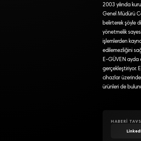
2003 yılında kuru
Genel Müdürü Can 
belirterek şöyle 
yönetmelik sayesi
işlemlerden kaynak
edilemezliğini sa
E-GÜVEN ayda or
gerçekleştiriyor. 
cihazlar üzerinde
ürünleri de bulun
HABERI TAVS
Linked