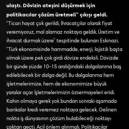
ulaştı. Dövizin ateşini düşürmek için
politikacılar çözüm üretmeli” çıkışı geldi.
“Ticari hayat çok gerildi, İhracatçılar olarak fiyat
veremiyoruz, mal alamaz noktaya geldik. Üretim ve
ihracat durmak üzere” tespitinde bulunan Eskinazi,
“Türk ekonomisinde hammadde, enerji, lojistik başta
olmak üzere pek çok girdi dövize endeksli. Dövizde
bir günde yüzde 10-15 aralığındaki dalgalanma baş
edilebilecek bir dalga değil. Bu dalgalanma hem
işletmelerimize, hem de ekonomimize büyük
yaralar açar. İşletmelerimizin özsermayeleri eridi.
Kahin olmaya gerek yok bundan sonraki aşamada
bankalar kredi veremez noktaya gelecek. Gelinen
nokta iş dünyasının çözüm bulabileceği noktayı
çoktan geçti. Acil önlem alınmalı. Politikacılar