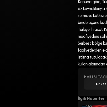
Kanuna göre, Türk
öz kaynaklarıyla k
sermaye katkısı s
binde üçüne kadar
Türkiye İhracat K
muafiyetlere sahi
Serbest bölge kuruc
faaliyetlerden el
istisna tutulacak
kullanıcılarında
HABERI TAVS
Linked
İlgili Haberler