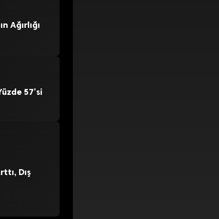
n Ağırlığı
üzde 57’si
ttı, Dış