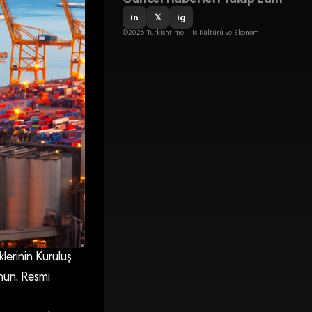
in
𝕏
ig
©2026 Turkishtime – İş Kültürü ve Ekonomi
lerinin Kuruluş
nun, Resmi