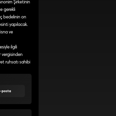
Anonim Şirketinin
e gerekli
aç bedelinin on
inti yapılacak.
isna ve
iyle ilgili
r vergisinden
et ruhsatı sahibi
E-posta