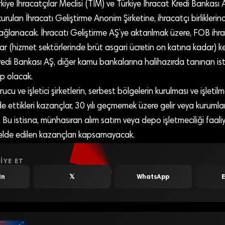
iye İhracatçılar Meclisi (TİM) ve Türkiye İhracat Kredi Bankası 
urulan İhracatı Geliştirme Anonim Şirketine, ihracatçı birliklerinc
ağlanacak. İhracatı Geliştirme AŞ’ye aktarılmak üzere, FOB ihr
 (hizmet sektörlerinde brüt asgari ücretin on katına kadar) kes
redi Bankası AŞ, diğer kamu bankalarına halihazırda tanınan ist
p olacak.
u ve işletici şirketlerin, serbest bölgelerin kurulması ve işletilmes
de ettikleri kazançlar, 30 yılı geçmemek üzere gelir veya kurumla
. Bu istisna, münhasıran alım satım veya depo işletmeciliği faaliy
n elde edilen kazançları kapsamayacak.
IYE ET
In
𝕏
WhatsApp