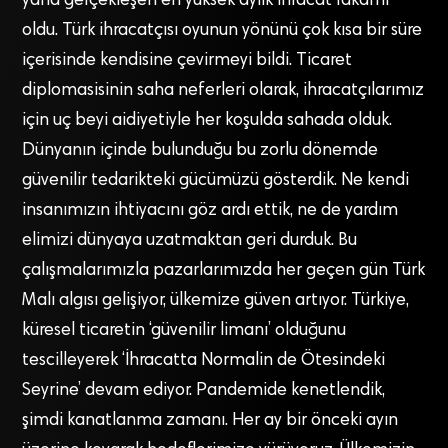
yana gerçekleşen en yüksek aylık ihracat rakamı
oldu. Türk ihracatçısı oyunun yönünü çok kısa bir süre
içerisinde kendisine çevirmeyi bildi. Ticaret
diplomasisinin saha neferleri olarak, ihracatçılarımız
için uç beyi aidiyetiyle her koşulda sahada olduk.
Dünyanın içinde bulunduğu bu zorlu dönemde
güvenilir tedarikteki gücümüzü gösterdik. Ne kendi
insanımızın ihtiyacını göz ardı ettik, ne de yardım
elimizi dünyaya uzatmaktan geri durduk. Bu
çalışmalarımızla pazarlarımızda her geçen gün Türk
Malı algısı gelişiyor, ülkemize güven artıyor. Türkiye,
küresel ticaretin ‘güvenilir limanı’ olduğunu
tescilleyerek ‘İhracatta Normalin de Ötesindeki
Seyrine’ devam ediyor. Pandemide kenetlendik,
şimdi kanatlanma zamanı. Her ay bir önceki ayın