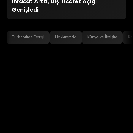
İhracat Arttı, Dış Ticaret Açığı
Genişledi
Turkishtime Dergi
Hakkımızda
Künye ve İletişim
Re