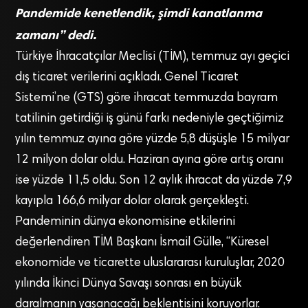
Pandemide kenetlendik, şimdi kanatlanma
zamanı” dedi.
Türkiye İhracatçılar Meclisi (TİM), temmuz ayı geçici
dış ticaret verilerini açıkladı. Genel Ticaret
Sistemi’ne (GTS) göre ihracat temmuzda bayram
tatilinin getirdiği iş günü farkı nedeniyle geçtiğimiz
yılın temmuz ayına göre yüzde 5,8 düşüşle 15 milyar
12 milyon dolar oldu. Haziran ayına göre artış oranı
ise yüzde 11,5 oldu. Son 12 aylık ihracat da yüzde 7,9
kayıpla 166,6 milyar dolar olarak gerçekleşti.
Pandeminin dünya ekonomisine etkilerini
değerlendiren TİM Başkanı İsmail Gülle, “Küresel
ekonomide ve ticarette uluslararası kuruluşlar, 2020
yılında İkinci Dünya Savaşı sonrası en büyük
daralmanın yaşanacağı beklentisini koruyorlar.