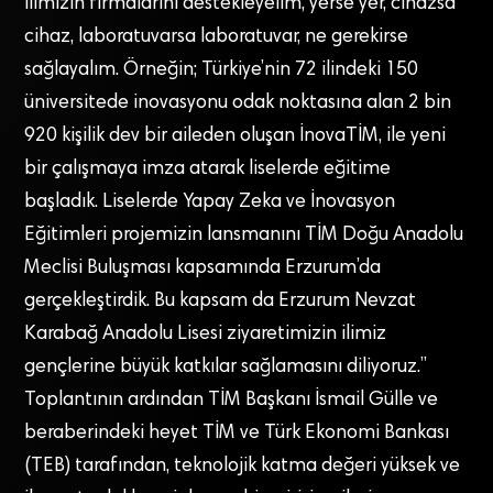
İlimizin firmalarını destekleyelim, yerse yer, cihazsa
cihaz, laboratuvarsa laboratuvar, ne gerekirse
sağlayalım. Örneğin; Türkiye’nin 72 ilindeki 150
üniversitede inovasyonu odak noktasına alan 2 bin
920 kişilik dev bir aileden oluşan İnovaTİM, ile yeni
bir çalışmaya imza atarak liselerde eğitime
başladık. Liselerde Yapay Zeka ve İnovasyon
Eğitimleri projemizin lansmanını TİM Doğu Anadolu
Meclisi Buluşması kapsamında Erzurum’da
gerçekleştirdik. Bu kapsam da Erzurum Nevzat
Karabağ Anadolu Lisesi ziyaretimizin ilimiz
gençlerine büyük katkılar sağlamasını diliyoruz.”
Toplantının ardından TİM Başkanı İsmail Gülle ve
beraberindeki heyet TİM ve Türk Ekonomi Bankası
(TEB) tarafından, teknolojik katma değeri yüksek ve