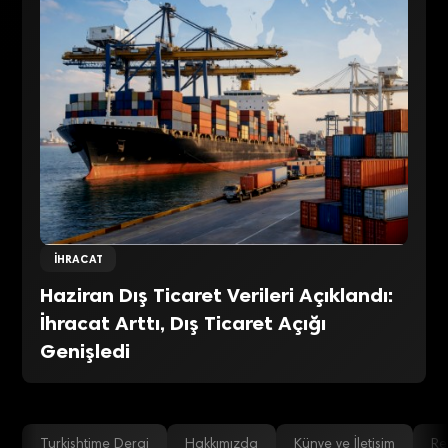
İHRACAT
Haziran Dış Ticaret Verileri Açıklandı:
İhracat Arttı, Dış Ticaret Açığı
Genişledi
Turkishtime Dergi
Hakkımızda
Künye ve İletişim
Re