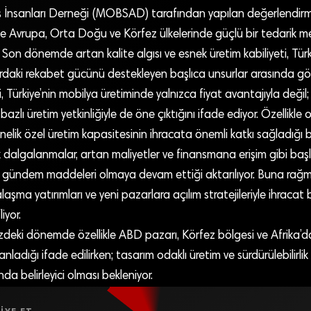
ş İnsanları Derneği (MOBSAD) tarafından yapılan değerlendirm
ikle Avrupa, Orta Doğu ve Körfez ülkelerinde güçlü bir tedarik m
or. Son dönemde artan kalite algısı ve esnek üretim kabiliyeti, Türk 
rdaki rekabet gücünü destekleyen başlıca unsurlar arasında göst
i, Türkiye’nin mobilya üretiminde yalnızca fiyat avantajıyla değil; 
bazlı üretim yetkinliğiyle de öne çıktığını ifade ediyor. Özellikle 
önelik özel üretim kapasitesinin ihracata önemli katkı sağladığı bel
dalgalanmalar, artan maliyetler ve finansmana erişim gibi başlı
 gündem maddeleri olmaya devam ettiği aktarılıyor. Buna rağ
laşma yatırımları ve yeni pazarlara açılım stratejileriyle ihracat
iyor.
eki dönemde özellikle ABD pazarı, Körfez bölgesi ve Afrika’
adığı ifade edilirken; tasarım odaklı üretim ve sürdürülebilirlik 
da belirleyici olması bekleniyor.