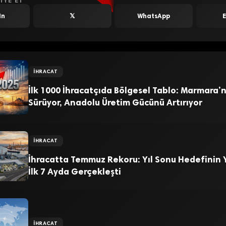
IYE ET
In
𝕏
WhatsApp
İHRACAT
İlk 1000 İhracatçıda Bölgesel Tablo: Marmara’nı
Sürüyor, Anadolu Üretim Gücünü Artırıyor
İHRACAT
İhracatta Temmuz Rekoru: Yıl Sonu Hedefinin Y
İlk 7 Ayda Gerçekleşti
İHRACAT