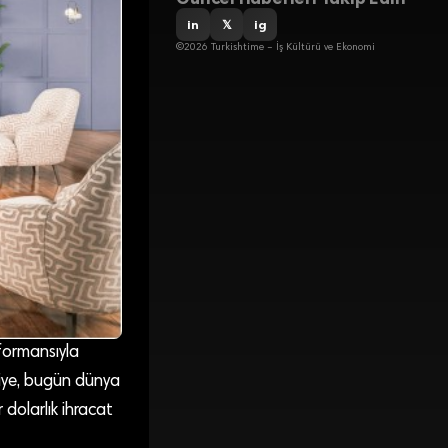
in
𝕏
ig
©2026 Turkishtime – İş Kültürü ve Ekonomi
rformansıyla
kiye, bugün dünya
 dolarlık ihracat