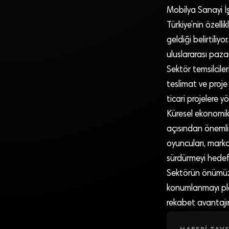
Mobilya Sanayi İ
Türkiye’nin özell
geldiği belirtiliy
uluslararası paza
Sektör temsilciler
teslimat ve proje 
ticari projelere y
Küresel ekonomik 
açısından önemli
oyuncuları, marka
sürdürmeyi hedefl
Sektörün önümüzd
konumlanmayı planl
rekabet avantajın