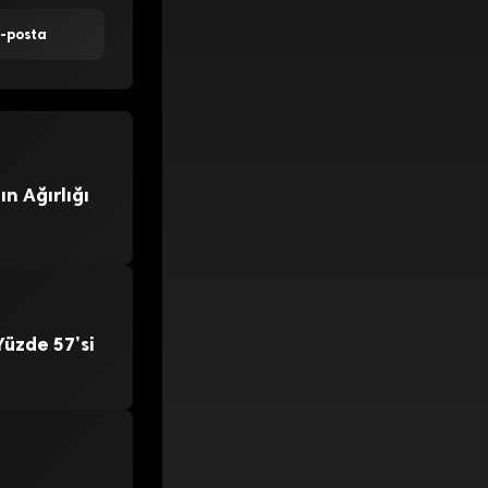
E-posta
n Ağırlığı
üzde 57’si