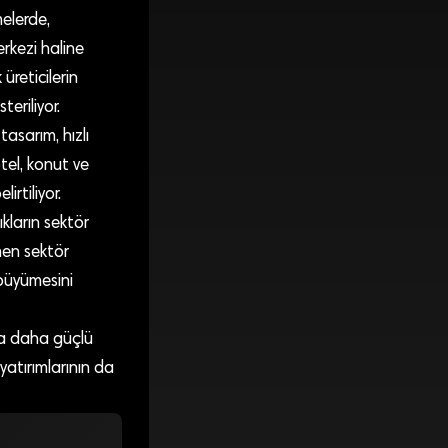
elerde,
erkezi haline
üreticilerin
eriliyor.
tasarım, hızlı
otel, konut ve
irtiliyor.
kların sektör
men sektör
 büyümesini
da daha güçlü
yatırımlarının da