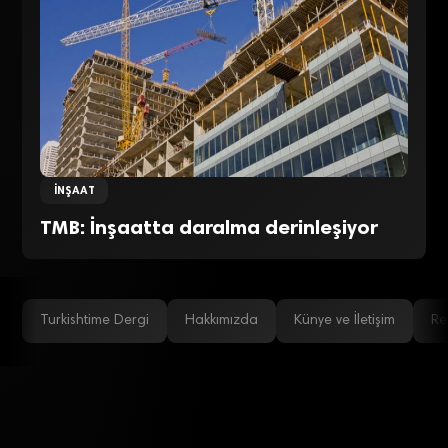
İNŞAAT
TMB: İnşaatta daralma derinleşiyor
Turkishtime Dergi
Hakkımızda
Künye ve İletişim
Re