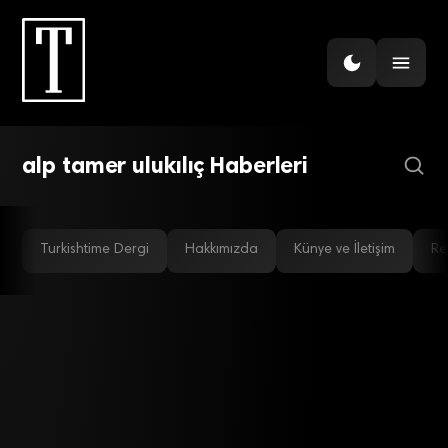
SANAT EKONOMISI
“Karmaşık bir tanım: sanat
piyasası!” Ressam Alp
Tamer Ulukılıç anlatıyor…
alp tamer ulukılıç Haberleri
Turkishtime Dergi
Hakkımızda
Künye ve İletişim
Re