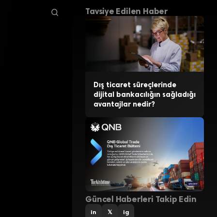
Tavsiye Edilen Haber
Dış ticaret süreçlerinde
dijital bankacılığın sağladığı
avantajlar nedir?
Güncel Haberleri Takip Edin
in
𝕏
ig