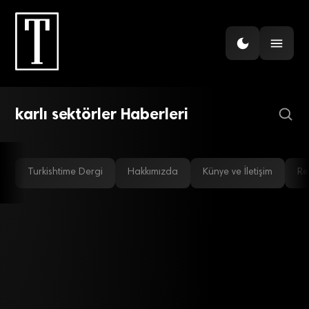
ARAŞTIRMA
Kârlılıkta demir-çelik ‘in’
enerji ‘out’
karlı sektörler Haberleri
Turkishtime Dergi
Hakkımızda
Künye ve İletişim
Re