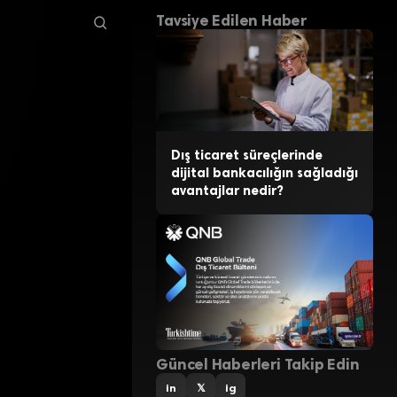
Tavsiye Edilen Haber
Dış ticaret süreçlerinde
dijital bankacılığın sağladığı
avantajlar nedir?
Güncel Haberleri Takip Edin
in
𝕏
ig