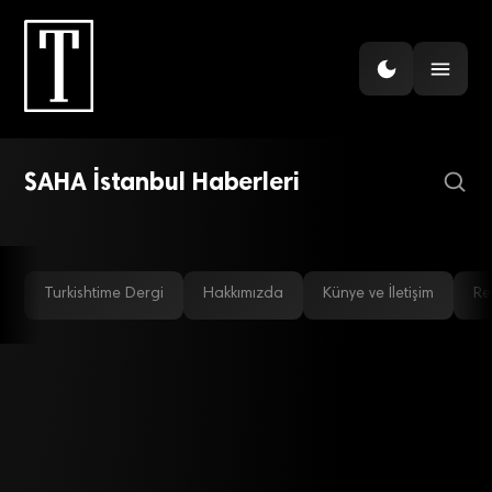
EKONOMI
Savunma teknolojileri
AR-GE
SAHA İstanbul firmaları, Ar-Ge
‘Saha’ya çıktı!
SAHA İstanbul Haberleri
harcamalarında lider
Turkishtime Dergi
Hakkımızda
Künye ve İletişim
Re